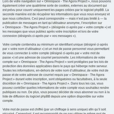
Lors de votre navigation sur « Omnispace - The Agora Project », nous pouvons
également créer une quatrième sorte de cookies, externes au document qui
est prévu pour couvrir uniquement les pages créées par le logiciel phpBB. La
seconde manière est de récupérer les informations que vous nous envoyez et
que nous collectons. Ceci peut correspondre — mais n’est pas limité à — la
publication de messages en tant qu’utilisateur anonyme, l’inscription sur
« Omnispace - The Agora Project » (désignée ci-après par « votre compte ») et
les messages que vous publiez après votre inscription et lors de votre
connexion (désignés ci-après par « vos messages »).
Votre compte contiendra au minimum un identifiant unique (désigné ci-après
par « votre nom d’utilisateur ») et un mot de passe personnel vous permettant
de vous connecter à votre compte (désigné ci-après par « votre mot de
passe ») et une adresse de courriel personnelle. Les informations de votre
compte sur « Omnispace - The Agora Project » sont protégées par les lois de
protection des données applicables dans le pays qui héberge notre serveur.
Toutes les informations, en-dehors de votre nom d’utilisateur, de votre mot de
passe et de votre adresse de courriel requis par « Omnispace - The Agora
Project » durant votre inscription, sont obligatoires ou facultatives, à la seule
discrétion de « Omnispace - The Agora Project ». Dans tous les cas, vous
pouvez contrôler quelles informations de votre compte vous souhaitez rendre
publiques ou non. De plus, vous pouvez décider de vous abonner ou non à la
liste de diffusion du logiciel phpBB depuis une option disponible sur votre
compte.
Votre mot de passe est chiffré (par un chiffrage à sens unique) afin qu’il soit
sécurisé. Cependant, il est recommandé de ne pas utiliser le même mot de