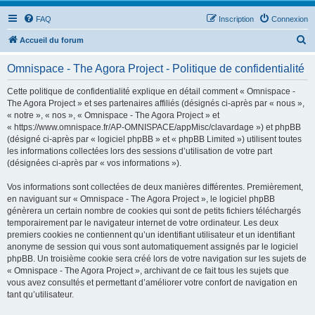
FAQ
Inscription
Connexion
R
Accueil du forum
e
Omnispace - The Agora Project - Politique de confidentialité
c
h
Cette politique de confidentialité explique en détail comment « Omnispace -
The Agora Project » et ses partenaires affiliés (désignés ci-après par « nous »,
e
« notre », « nos », « Omnispace - The Agora Project » et
r
« https://www.omnispace.fr/AP-OMNISPACE/appMisc/clavardage ») et phpBB
(désigné ci-après par « logiciel phpBB » et « phpBB Limited ») utilisent toutes
c
les informations collectées lors des sessions d’utilisation de votre part
h
(désignées ci-après par « vos informations »).
e
Vos informations sont collectées de deux manières différentes. Premièrement,
r
en naviguant sur « Omnispace - The Agora Project », le logiciel phpBB
génèrera un certain nombre de cookies qui sont de petits fichiers téléchargés
temporairement par le navigateur internet de votre ordinateur. Les deux
premiers cookies ne contiennent qu’un identifiant utilisateur et un identifiant
anonyme de session qui vous sont automatiquement assignés par le logiciel
phpBB. Un troisième cookie sera créé lors de votre navigation sur les sujets de
« Omnispace - The Agora Project », archivant de ce fait tous les sujets que
vous avez consultés et permettant d’améliorer votre confort de navigation en
tant qu’utilisateur.