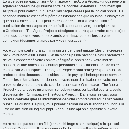
Lors de votre navigation sur « Omnispace - The Agora Project », nous pouvons
également créer une quatrième sorte de cookies, externes au document qui
est prévu pour couvrir uniquement les pages créées par le logiciel phpBB. La
seconde manière est de récupérer les informations que vous nous envoyez et
que nous collectons. Ceci peut correspondre — mais n’est pas limité à — la
publication de messages en tant qu’utilisateur anonyme, l’inscription sur
« Omnispace - The Agora Project » (désignée ci-après par « votre compte ») et
les messages que vous publiez après votre inscription et lors de votre
connexion (désignés ci-après par « vos messages »).
Votre compte contiendra au minimum un identifiant unique (désigné ci-après
par « votre nom d’utilisateur ») et un mot de passe personnel vous permettant
de vous connecter à votre compte (désigné ci-après par « votre mot de
passe ») et une adresse de courriel personnelle. Les informations de votre
compte sur « Omnispace - The Agora Project » sont protégées par les lois de
protection des données applicables dans le pays qui héberge notre serveur.
Toutes les informations, en-dehors de votre nom d’utilisateur, de votre mot de
passe et de votre adresse de courriel requis par « Omnispace - The Agora
Project » durant votre inscription, sont obligatoires ou facultatives, à la seule
discrétion de « Omnispace - The Agora Project ». Dans tous les cas, vous
pouvez contrôler quelles informations de votre compte vous souhaitez rendre
publiques ou non. De plus, vous pouvez décider de vous abonner ou non à la
liste de diffusion du logiciel phpBB depuis une option disponible sur votre
compte.
Votre mot de passe est chiffré (par un chiffrage à sens unique) afin qu’il soit
sécurisé. Cependant, il est recommandé de ne pas utiliser le même mot de