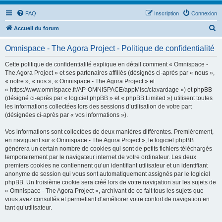
FAQ
Inscription
Connexion
R
Accueil du forum
e
Omnispace - The Agora Project - Politique de confidentialité
c
h
Cette politique de confidentialité explique en détail comment « Omnispace -
The Agora Project » et ses partenaires affiliés (désignés ci-après par « nous »,
e
« notre », « nos », « Omnispace - The Agora Project » et
r
« https://www.omnispace.fr/AP-OMNISPACE/appMisc/clavardage ») et phpBB
(désigné ci-après par « logiciel phpBB » et « phpBB Limited ») utilisent toutes
c
les informations collectées lors des sessions d’utilisation de votre part
h
(désignées ci-après par « vos informations »).
e
Vos informations sont collectées de deux manières différentes. Premièrement,
r
en naviguant sur « Omnispace - The Agora Project », le logiciel phpBB
génèrera un certain nombre de cookies qui sont de petits fichiers téléchargés
temporairement par le navigateur internet de votre ordinateur. Les deux
premiers cookies ne contiennent qu’un identifiant utilisateur et un identifiant
anonyme de session qui vous sont automatiquement assignés par le logiciel
phpBB. Un troisième cookie sera créé lors de votre navigation sur les sujets de
« Omnispace - The Agora Project », archivant de ce fait tous les sujets que
vous avez consultés et permettant d’améliorer votre confort de navigation en
tant qu’utilisateur.