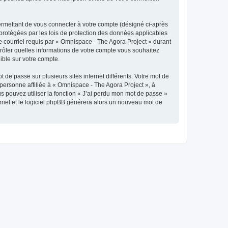
ermettant de vous connecter à votre compte (désigné ci-après
protégées par les lois de protection des données applicables
de courriel requis par « Omnispace - The Agora Project » durant
ntrôler quelles informations de votre compte vous souhaitez
ible sur votre compte.
 de passe sur plusieurs sites internet différents. Votre mot de
ersonne affiliée à « Omnispace - The Agora Project », à
 pouvez utiliser la fonction « J’ai perdu mon mot de passe »
urriel et le logiciel phpBB générera alors un nouveau mot de