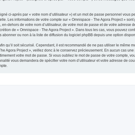
igné ci-après par « votre nom d’utilisateur ») et un mot de passe personnel vous p
elle. Les informations de votre compte sur « Omnispace - The Agora Project » sont 
, en-dehors de votre nom d’utilisateur, de votre mot de passe et de votre adresse 
e discrétion de « Omnispace - The Agora Project ». Dans tous les cas, vous pouvez co
abonner ou non à la liste de diffusion du logiciel phpBB depuis une option dispon
afin qu’il soit sécurisé. Cependant, il est recommandé de ne pas utiliser le même mot
he Agora Project », veillez donc à le conservez précieusement. En aucun cas une p
timement votre mot de passe. Si vous oubliez le mot de passe de votre compte, vous
onnalité vous demandera de spécifier votre nom d’utilisateur et votre adresse de co
mpte.