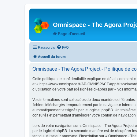
Omnispace - The Agora Proj
Page d'accueil
Raccourcis
FAQ
Accueil du forum
Omnispace - The Agora Project - Politique de con
Cette politique de confidentialité explique en détail comment «
et « https://www.omnispace.fr/AP-OMNISPACE/appMisc/clavardage 
d’utilisation de votre part (désignées ci-après par « vos informa
Vos informations sont collectées de deux manières différentes.
fichiers téléchargés temporairement par le navigateur internet 
automatiquement assignés par le logiciel phpBB. Un troisième co
consultés et permettant d’améliorer votre confort de navigation e
Lors de votre navigation sur « Omnispace - The Agora Project
par le logiciel phpBB. La seconde manière est de récupérer le
tant qu’utilisateur anonyme, l’inscription sur « Omnispace - Th