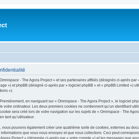
ect
fidentialité
 Omnispace - The Agora Project » et ses partenaires affiliés (désignés ci-après par 
») et phpBB (désigné ci-après par « logiciel phpBB » et « phpBB Limited ») utilis
tions »).
 Premièrement, en naviguant sur « Omnispace - The Agora Project », le logiciel ph
de votre ordinateur. Les deux premiers cookies ne contiennent qu’un identifiant util
okie sera créé lors de votre navigation sur les sujets de « Omnispace - The Agora P
n tant qu’utilisateur.
 », nous pouvons également créer une quatrième sorte de cookies, externes au doc
s informations que vous nous envoyez et que nous collectons. Ceci peut correspon
e Agora Project » (désignée ci-après par « votre compte ») et les messages que vous