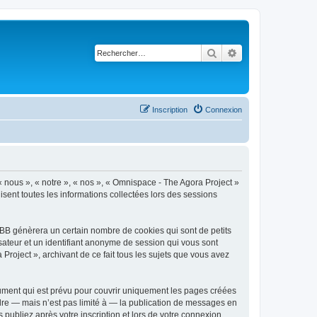
Rechercher
Recherche avancé
Inscription
Connexion
« nous », « notre », « nos », « Omnispace - The Agora Project »
ent toutes les informations collectées lors des sessions
pBB génèrera un certain nombre de cookies qui sont de petits
isateur et un identifiant anonyme de session qui vous sont
roject », archivant de ce fait tous les sujets que vous avez
ument qui est prévu pour couvrir uniquement les pages créées
dre — mais n’est pas limité à — la publication de messages en
 publiez après votre inscription et lors de votre connexion