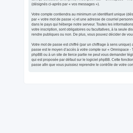
(désignés ci-après par « vos messages »).
Votre compte contiendra au minimum un identifiant unique (dés
par « votre mot de passe ») et une adresse de courriel personn
dans le pays qui héberge notre serveur. Toutes les informations
votre inscription, sont obligatoires ou facultatives, à la seul
rendre publiques ou non. De plus, vous pouvez décider de vous 
Votre mot de passe est chiffré (par un chiffrage à sens unique) 
passe est le moyen d’accès à votre compte sur « Omnispace - T
phpBB ou à un site de tierce partie ne peut vous demander légi
qui est proposée par défaut sur le logiciel phpBB. Cette foncti
passe afin que vous puissiez reprendre le contrôle de votre co