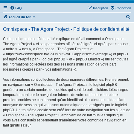
FAQ
Inscription
Connexion
R
Accueil du forum
e
Omnispace - The Agora Project - Politique de confidentialité
c
h
Cette politique de confidentialité explique en détail comment « Omnispace -
The Agora Project » et ses partenaires affiliés (désignés ci-après par « nous »,
e
« notre », « nos », « Omnispace - The Agora Project » et
r
« https://www.omnispace.fr/AP-OMNISPACE/appMisc/clavardage ») et phpBB
(désigné ci-après par « logiciel phpBB » et « phpBB Limited ») utilisent toutes
c
les informations collectées lors des sessions d’utilisation de votre part
h
(désignées ci-après par « vos informations »).
e
Vos informations sont collectées de deux manières différentes. Premièrement,
r
en naviguant sur « Omnispace - The Agora Project », le logiciel phpBB
génèrera un certain nombre de cookies qui sont de petits fichiers téléchargés
temporairement par le navigateur internet de votre ordinateur. Les deux
premiers cookies ne contiennent qu’un identifiant utilisateur et un identifiant
anonyme de session qui vous sont automatiquement assignés par le logiciel
phpBB. Un troisième cookie sera créé lors de votre navigation sur les sujets de
« Omnispace - The Agora Project », archivant de ce fait tous les sujets que
vous avez consultés et permettant d’améliorer votre confort de navigation en
tant qu’utilisateur.