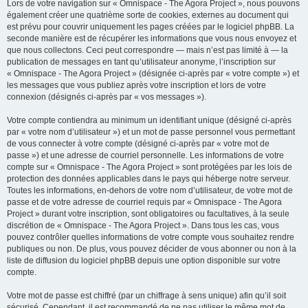
Lors de votre navigation sur « Omnispace - The Agora Project », nous pouvons
également créer une quatrième sorte de cookies, externes au document qui
est prévu pour couvrir uniquement les pages créées par le logiciel phpBB. La
seconde manière est de récupérer les informations que vous nous envoyez et
que nous collectons. Ceci peut correspondre — mais n’est pas limité à — la
publication de messages en tant qu’utilisateur anonyme, l’inscription sur
« Omnispace - The Agora Project » (désignée ci-après par « votre compte ») et
les messages que vous publiez après votre inscription et lors de votre
connexion (désignés ci-après par « vos messages »).
Votre compte contiendra au minimum un identifiant unique (désigné ci-après
par « votre nom d’utilisateur ») et un mot de passe personnel vous permettant
de vous connecter à votre compte (désigné ci-après par « votre mot de
passe ») et une adresse de courriel personnelle. Les informations de votre
compte sur « Omnispace - The Agora Project » sont protégées par les lois de
protection des données applicables dans le pays qui héberge notre serveur.
Toutes les informations, en-dehors de votre nom d’utilisateur, de votre mot de
passe et de votre adresse de courriel requis par « Omnispace - The Agora
Project » durant votre inscription, sont obligatoires ou facultatives, à la seule
discrétion de « Omnispace - The Agora Project ». Dans tous les cas, vous
pouvez contrôler quelles informations de votre compte vous souhaitez rendre
publiques ou non. De plus, vous pouvez décider de vous abonner ou non à la
liste de diffusion du logiciel phpBB depuis une option disponible sur votre
compte.
Votre mot de passe est chiffré (par un chiffrage à sens unique) afin qu’il soit
sécurisé. Cependant, il est recommandé de ne pas utiliser le même mot de