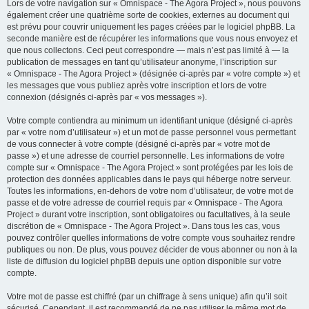
Lors de votre navigation sur « Omnispace - The Agora Project », nous pouvons
également créer une quatrième sorte de cookies, externes au document qui
est prévu pour couvrir uniquement les pages créées par le logiciel phpBB. La
seconde manière est de récupérer les informations que vous nous envoyez et
que nous collectons. Ceci peut correspondre — mais n’est pas limité à — la
publication de messages en tant qu’utilisateur anonyme, l’inscription sur
« Omnispace - The Agora Project » (désignée ci-après par « votre compte ») et
les messages que vous publiez après votre inscription et lors de votre
connexion (désignés ci-après par « vos messages »).
Votre compte contiendra au minimum un identifiant unique (désigné ci-après
par « votre nom d’utilisateur ») et un mot de passe personnel vous permettant
de vous connecter à votre compte (désigné ci-après par « votre mot de
passe ») et une adresse de courriel personnelle. Les informations de votre
compte sur « Omnispace - The Agora Project » sont protégées par les lois de
protection des données applicables dans le pays qui héberge notre serveur.
Toutes les informations, en-dehors de votre nom d’utilisateur, de votre mot de
passe et de votre adresse de courriel requis par « Omnispace - The Agora
Project » durant votre inscription, sont obligatoires ou facultatives, à la seule
discrétion de « Omnispace - The Agora Project ». Dans tous les cas, vous
pouvez contrôler quelles informations de votre compte vous souhaitez rendre
publiques ou non. De plus, vous pouvez décider de vous abonner ou non à la
liste de diffusion du logiciel phpBB depuis une option disponible sur votre
compte.
Votre mot de passe est chiffré (par un chiffrage à sens unique) afin qu’il soit
sécurisé. Cependant, il est recommandé de ne pas utiliser le même mot de