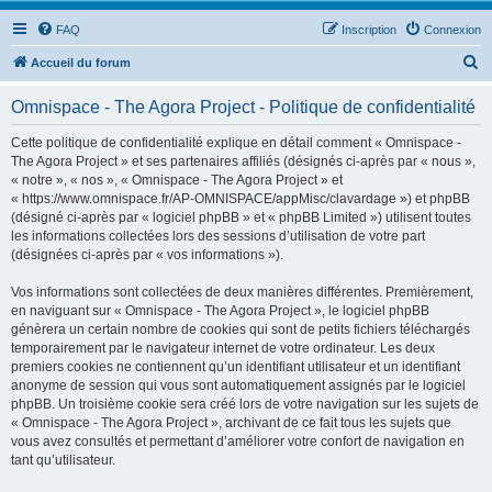
FAQ
Inscription
Connexion
R
Accueil du forum
e
Omnispace - The Agora Project - Politique de confidentialité
c
h
Cette politique de confidentialité explique en détail comment « Omnispace -
The Agora Project » et ses partenaires affiliés (désignés ci-après par « nous »,
e
« notre », « nos », « Omnispace - The Agora Project » et
r
« https://www.omnispace.fr/AP-OMNISPACE/appMisc/clavardage ») et phpBB
(désigné ci-après par « logiciel phpBB » et « phpBB Limited ») utilisent toutes
c
les informations collectées lors des sessions d’utilisation de votre part
h
(désignées ci-après par « vos informations »).
e
Vos informations sont collectées de deux manières différentes. Premièrement,
r
en naviguant sur « Omnispace - The Agora Project », le logiciel phpBB
génèrera un certain nombre de cookies qui sont de petits fichiers téléchargés
temporairement par le navigateur internet de votre ordinateur. Les deux
premiers cookies ne contiennent qu’un identifiant utilisateur et un identifiant
anonyme de session qui vous sont automatiquement assignés par le logiciel
phpBB. Un troisième cookie sera créé lors de votre navigation sur les sujets de
« Omnispace - The Agora Project », archivant de ce fait tous les sujets que
vous avez consultés et permettant d’améliorer votre confort de navigation en
tant qu’utilisateur.