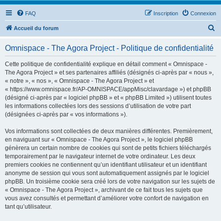
FAQ
Inscription
Connexion
R
Accueil du forum
e
Omnispace - The Agora Project - Politique de confidentialité
c
h
Cette politique de confidentialité explique en détail comment « Omnispace -
The Agora Project » et ses partenaires affiliés (désignés ci-après par « nous »,
e
« notre », « nos », « Omnispace - The Agora Project » et
r
« https://www.omnispace.fr/AP-OMNISPACE/appMisc/clavardage ») et phpBB
(désigné ci-après par « logiciel phpBB » et « phpBB Limited ») utilisent toutes
c
les informations collectées lors des sessions d’utilisation de votre part
h
(désignées ci-après par « vos informations »).
e
Vos informations sont collectées de deux manières différentes. Premièrement,
r
en naviguant sur « Omnispace - The Agora Project », le logiciel phpBB
génèrera un certain nombre de cookies qui sont de petits fichiers téléchargés
temporairement par le navigateur internet de votre ordinateur. Les deux
premiers cookies ne contiennent qu’un identifiant utilisateur et un identifiant
anonyme de session qui vous sont automatiquement assignés par le logiciel
phpBB. Un troisième cookie sera créé lors de votre navigation sur les sujets de
« Omnispace - The Agora Project », archivant de ce fait tous les sujets que
vous avez consultés et permettant d’améliorer votre confort de navigation en
tant qu’utilisateur.