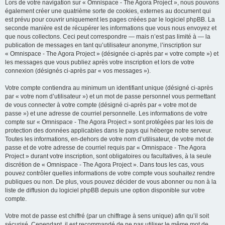
Lors de votre navigation sur « Omnispace - The Agora Project », nous pouvons
également créer une quatrième sorte de cookies, externes au document qui
est prévu pour couvrir uniquement les pages créées par le logiciel phpBB. La
seconde manière est de récupérer les informations que vous nous envoyez et
que nous collectons. Ceci peut correspondre — mais n’est pas limité à — la
publication de messages en tant qu’utilisateur anonyme, l’inscription sur
« Omnispace - The Agora Project » (désignée ci-après par « votre compte ») et
les messages que vous publiez après votre inscription et lors de votre
connexion (désignés ci-après par « vos messages »).
Votre compte contiendra au minimum un identifiant unique (désigné ci-après
par « votre nom d’utilisateur ») et un mot de passe personnel vous permettant
de vous connecter à votre compte (désigné ci-après par « votre mot de
passe ») et une adresse de courriel personnelle. Les informations de votre
compte sur « Omnispace - The Agora Project » sont protégées par les lois de
protection des données applicables dans le pays qui héberge notre serveur.
Toutes les informations, en-dehors de votre nom d’utilisateur, de votre mot de
passe et de votre adresse de courriel requis par « Omnispace - The Agora
Project » durant votre inscription, sont obligatoires ou facultatives, à la seule
discrétion de « Omnispace - The Agora Project ». Dans tous les cas, vous
pouvez contrôler quelles informations de votre compte vous souhaitez rendre
publiques ou non. De plus, vous pouvez décider de vous abonner ou non à la
liste de diffusion du logiciel phpBB depuis une option disponible sur votre
compte.
Votre mot de passe est chiffré (par un chiffrage à sens unique) afin qu’il soit
sécurisé. Cependant, il est recommandé de ne pas utiliser le même mot de