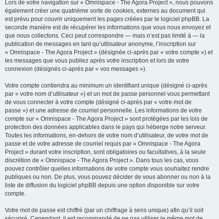
Lors de votre navigation sur « Omnispace - The Agora Project », nous pouvons
également créer une quatrième sorte de cookies, externes au document qui
est prévu pour couvrir uniquement les pages créées par le logiciel phpBB. La
seconde manière est de récupérer les informations que vous nous envoyez et
que nous collectons. Ceci peut correspondre — mais n’est pas limité à — la
publication de messages en tant qu’utilisateur anonyme, l’inscription sur
« Omnispace - The Agora Project » (désignée ci-après par « votre compte ») et
les messages que vous publiez après votre inscription et lors de votre
connexion (désignés ci-après par « vos messages »).
Votre compte contiendra au minimum un identifiant unique (désigné ci-après
par « votre nom d’utilisateur ») et un mot de passe personnel vous permettant
de vous connecter à votre compte (désigné ci-après par « votre mot de
passe ») et une adresse de courriel personnelle. Les informations de votre
compte sur « Omnispace - The Agora Project » sont protégées par les lois de
protection des données applicables dans le pays qui héberge notre serveur.
Toutes les informations, en-dehors de votre nom d’utilisateur, de votre mot de
passe et de votre adresse de courriel requis par « Omnispace - The Agora
Project » durant votre inscription, sont obligatoires ou facultatives, à la seule
discrétion de « Omnispace - The Agora Project ». Dans tous les cas, vous
pouvez contrôler quelles informations de votre compte vous souhaitez rendre
publiques ou non. De plus, vous pouvez décider de vous abonner ou non à la
liste de diffusion du logiciel phpBB depuis une option disponible sur votre
compte.
Votre mot de passe est chiffré (par un chiffrage à sens unique) afin qu’il soit
sécurisé. Cependant, il est recommandé de ne pas utiliser le même mot de