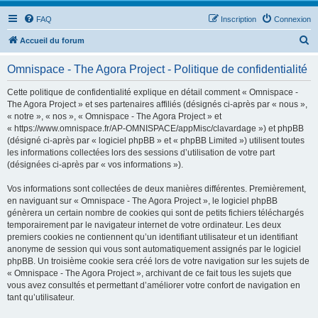
FAQ
Inscription
Connexion
R
Accueil du forum
e
Omnispace - The Agora Project - Politique de confidentialité
c
h
Cette politique de confidentialité explique en détail comment « Omnispace -
The Agora Project » et ses partenaires affiliés (désignés ci-après par « nous »,
e
« notre », « nos », « Omnispace - The Agora Project » et
r
« https://www.omnispace.fr/AP-OMNISPACE/appMisc/clavardage ») et phpBB
(désigné ci-après par « logiciel phpBB » et « phpBB Limited ») utilisent toutes
c
les informations collectées lors des sessions d’utilisation de votre part
h
(désignées ci-après par « vos informations »).
e
Vos informations sont collectées de deux manières différentes. Premièrement,
r
en naviguant sur « Omnispace - The Agora Project », le logiciel phpBB
génèrera un certain nombre de cookies qui sont de petits fichiers téléchargés
temporairement par le navigateur internet de votre ordinateur. Les deux
premiers cookies ne contiennent qu’un identifiant utilisateur et un identifiant
anonyme de session qui vous sont automatiquement assignés par le logiciel
phpBB. Un troisième cookie sera créé lors de votre navigation sur les sujets de
« Omnispace - The Agora Project », archivant de ce fait tous les sujets que
vous avez consultés et permettant d’améliorer votre confort de navigation en
tant qu’utilisateur.