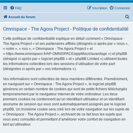
FAQ
Inscription
Connexion
R
Accueil du forum
e
Omnispace - The Agora Project - Politique de confidentialité
c
h
Cette politique de confidentialité explique en détail comment « Omnispace -
The Agora Project » et ses partenaires affiliés (désignés ci-après par « nous »,
e
« notre », « nos », « Omnispace - The Agora Project » et
r
« https://www.omnispace.fr/AP-OMNISPACE/appMisc/clavardage ») et phpBB
(désigné ci-après par « logiciel phpBB » et « phpBB Limited ») utilisent toutes
c
les informations collectées lors des sessions d’utilisation de votre part
h
(désignées ci-après par « vos informations »).
e
Vos informations sont collectées de deux manières différentes. Premièrement,
r
en naviguant sur « Omnispace - The Agora Project », le logiciel phpBB
génèrera un certain nombre de cookies qui sont de petits fichiers téléchargés
temporairement par le navigateur internet de votre ordinateur. Les deux
premiers cookies ne contiennent qu’un identifiant utilisateur et un identifiant
anonyme de session qui vous sont automatiquement assignés par le logiciel
phpBB. Un troisième cookie sera créé lors de votre navigation sur les sujets de
« Omnispace - The Agora Project », archivant de ce fait tous les sujets que
vous avez consultés et permettant d’améliorer votre confort de navigation en
tant qu’utilisateur.