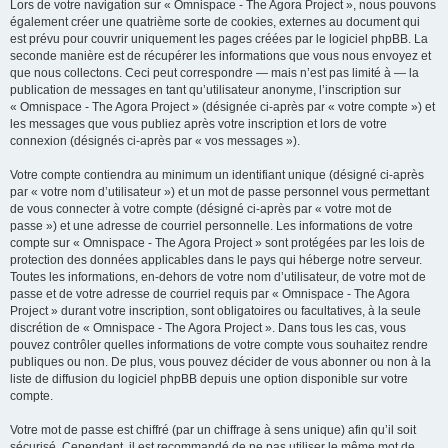
Lors de votre navigation sur « Omnispace - The Agora Project », nous pouvons
également créer une quatrième sorte de cookies, externes au document qui
est prévu pour couvrir uniquement les pages créées par le logiciel phpBB. La
seconde manière est de récupérer les informations que vous nous envoyez et
que nous collectons. Ceci peut correspondre — mais n’est pas limité à — la
publication de messages en tant qu’utilisateur anonyme, l’inscription sur
« Omnispace - The Agora Project » (désignée ci-après par « votre compte ») et
les messages que vous publiez après votre inscription et lors de votre
connexion (désignés ci-après par « vos messages »).
Votre compte contiendra au minimum un identifiant unique (désigné ci-après
par « votre nom d’utilisateur ») et un mot de passe personnel vous permettant
de vous connecter à votre compte (désigné ci-après par « votre mot de
passe ») et une adresse de courriel personnelle. Les informations de votre
compte sur « Omnispace - The Agora Project » sont protégées par les lois de
protection des données applicables dans le pays qui héberge notre serveur.
Toutes les informations, en-dehors de votre nom d’utilisateur, de votre mot de
passe et de votre adresse de courriel requis par « Omnispace - The Agora
Project » durant votre inscription, sont obligatoires ou facultatives, à la seule
discrétion de « Omnispace - The Agora Project ». Dans tous les cas, vous
pouvez contrôler quelles informations de votre compte vous souhaitez rendre
publiques ou non. De plus, vous pouvez décider de vous abonner ou non à la
liste de diffusion du logiciel phpBB depuis une option disponible sur votre
compte.
Votre mot de passe est chiffré (par un chiffrage à sens unique) afin qu’il soit
sécurisé. Cependant, il est recommandé de ne pas utiliser le même mot de