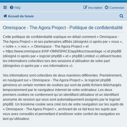
FAQ
Inscription
Connexion
R
Accueil du forum
e
Omnispace - The Agora Project - Politique de confidentialité
c
h
Cette politique de confidentialité explique en détail comment « Omnispace -
The Agora Project » et ses partenaires affiliés (désignés ci-après par « nous »,
e
« notre », « nos », « Omnispace - The Agora Project » et
r
« https://www.omnispace.fr/AP-OMNISPACE/appMisc/clavardage ») et phpBB
(désigné ci-après par « logiciel phpBB » et « phpBB Limited ») utilisent toutes
c
les informations collectées lors des sessions d’utilisation de votre part
h
(désignées ci-après par « vos informations »).
e
Vos informations sont collectées de deux manières différentes. Premièrement,
r
en naviguant sur « Omnispace - The Agora Project », le logiciel phpBB
génèrera un certain nombre de cookies qui sont de petits fichiers téléchargés
temporairement par le navigateur internet de votre ordinateur. Les deux
premiers cookies ne contiennent qu’un identifiant utilisateur et un identifiant
anonyme de session qui vous sont automatiquement assignés par le logiciel
phpBB. Un troisième cookie sera créé lors de votre navigation sur les sujets de
« Omnispace - The Agora Project », archivant de ce fait tous les sujets que
vous avez consultés et permettant d’améliorer votre confort de navigation en
tant qu’utilisateur.