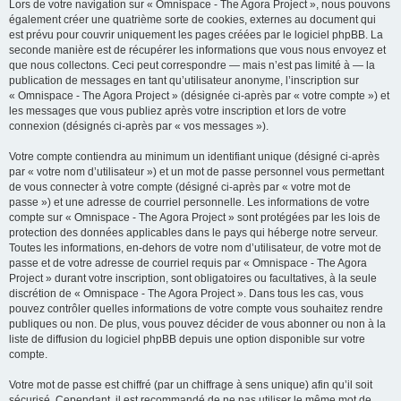
Lors de votre navigation sur « Omnispace - The Agora Project », nous pouvons
également créer une quatrième sorte de cookies, externes au document qui
est prévu pour couvrir uniquement les pages créées par le logiciel phpBB. La
seconde manière est de récupérer les informations que vous nous envoyez et
que nous collectons. Ceci peut correspondre — mais n’est pas limité à — la
publication de messages en tant qu’utilisateur anonyme, l’inscription sur
« Omnispace - The Agora Project » (désignée ci-après par « votre compte ») et
les messages que vous publiez après votre inscription et lors de votre
connexion (désignés ci-après par « vos messages »).
Votre compte contiendra au minimum un identifiant unique (désigné ci-après
par « votre nom d’utilisateur ») et un mot de passe personnel vous permettant
de vous connecter à votre compte (désigné ci-après par « votre mot de
passe ») et une adresse de courriel personnelle. Les informations de votre
compte sur « Omnispace - The Agora Project » sont protégées par les lois de
protection des données applicables dans le pays qui héberge notre serveur.
Toutes les informations, en-dehors de votre nom d’utilisateur, de votre mot de
passe et de votre adresse de courriel requis par « Omnispace - The Agora
Project » durant votre inscription, sont obligatoires ou facultatives, à la seule
discrétion de « Omnispace - The Agora Project ». Dans tous les cas, vous
pouvez contrôler quelles informations de votre compte vous souhaitez rendre
publiques ou non. De plus, vous pouvez décider de vous abonner ou non à la
liste de diffusion du logiciel phpBB depuis une option disponible sur votre
compte.
Votre mot de passe est chiffré (par un chiffrage à sens unique) afin qu’il soit
sécurisé. Cependant, il est recommandé de ne pas utiliser le même mot de