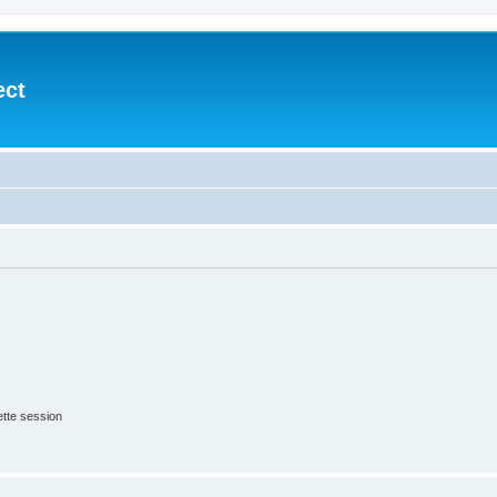
ect
tte session