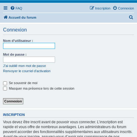
FAQ
Inscription
Connexion
R
Accueil du forum
e
Connexion
c
h
Nom d’utilisateur :
e
r
Mot de passe :
c
J’ai oublié mon mot de passe
h
Renvoyer le courriel d’activation
e
Se souvenir de moi
r
Masquer ma présence lors de cette session
INSCRIPTION
Vous devez être inscrit avant de pouvoir vous connecter. L’inscription est
rapide et vous offre de nombreux avantages. Les administrateurs du forum
peuvent accorder des fonctionnalités supplémentaires aux utilisateurs inscrits.
Avant de vous inscrire, assurez-vous d’avoir pris connaissance de nos