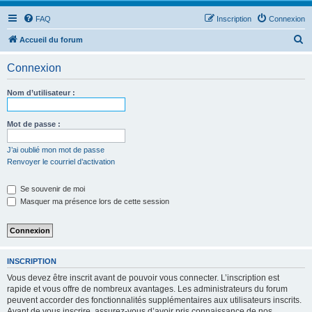
FAQ
Inscription
Connexion
R
Accueil du forum
e
Connexion
c
h
Nom d’utilisateur :
e
r
Mot de passe :
c
J’ai oublié mon mot de passe
h
Renvoyer le courriel d’activation
e
Se souvenir de moi
r
Masquer ma présence lors de cette session
INSCRIPTION
Vous devez être inscrit avant de pouvoir vous connecter. L’inscription est
rapide et vous offre de nombreux avantages. Les administrateurs du forum
peuvent accorder des fonctionnalités supplémentaires aux utilisateurs inscrits.
Avant de vous inscrire, assurez-vous d’avoir pris connaissance de nos