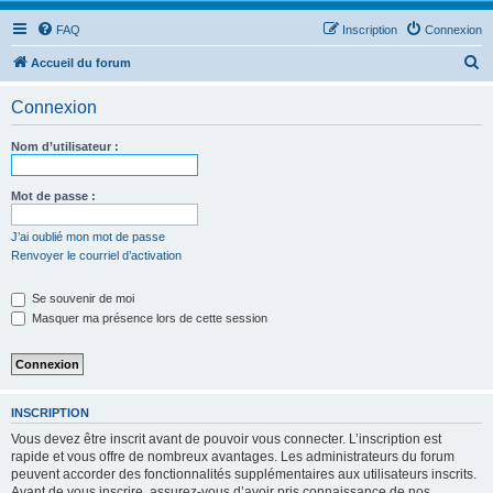
FAQ
Inscription
Connexion
R
Accueil du forum
e
Connexion
c
h
Nom d’utilisateur :
e
r
Mot de passe :
c
J’ai oublié mon mot de passe
h
Renvoyer le courriel d’activation
e
Se souvenir de moi
r
Masquer ma présence lors de cette session
INSCRIPTION
Vous devez être inscrit avant de pouvoir vous connecter. L’inscription est
rapide et vous offre de nombreux avantages. Les administrateurs du forum
peuvent accorder des fonctionnalités supplémentaires aux utilisateurs inscrits.
Avant de vous inscrire, assurez-vous d’avoir pris connaissance de nos