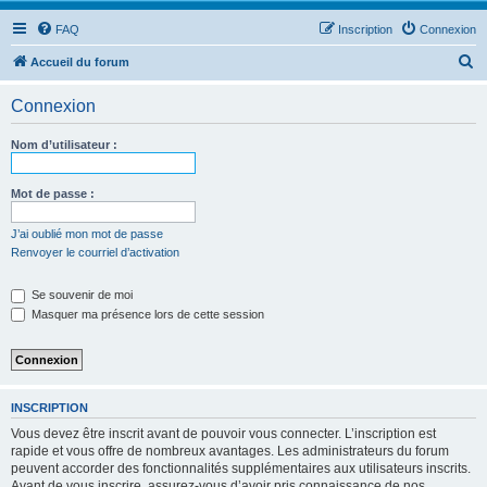
FAQ
Inscription
Connexion
R
Accueil du forum
e
Connexion
c
h
Nom d’utilisateur :
e
r
Mot de passe :
c
J’ai oublié mon mot de passe
h
Renvoyer le courriel d’activation
e
Se souvenir de moi
r
Masquer ma présence lors de cette session
INSCRIPTION
Vous devez être inscrit avant de pouvoir vous connecter. L’inscription est
rapide et vous offre de nombreux avantages. Les administrateurs du forum
peuvent accorder des fonctionnalités supplémentaires aux utilisateurs inscrits.
Avant de vous inscrire, assurez-vous d’avoir pris connaissance de nos