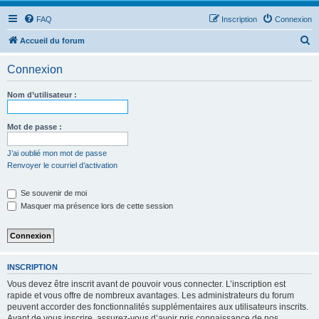
FAQ
Inscription
Connexion
R
Accueil du forum
e
Connexion
c
h
Nom d’utilisateur :
e
r
Mot de passe :
c
J’ai oublié mon mot de passe
h
Renvoyer le courriel d’activation
e
Se souvenir de moi
r
Masquer ma présence lors de cette session
INSCRIPTION
Vous devez être inscrit avant de pouvoir vous connecter. L’inscription est
rapide et vous offre de nombreux avantages. Les administrateurs du forum
peuvent accorder des fonctionnalités supplémentaires aux utilisateurs inscrits.
Avant de vous inscrire, assurez-vous d’avoir pris connaissance de nos