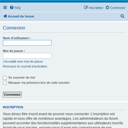
FAQ
Inscription
Connexion
R
Accueil du forum
e
Connexion
c
h
Nom d’utilisateur :
e
r
Mot de passe :
c
J’ai oublié mon mot de passe
h
Renvoyer le courriel d’activation
e
Se souvenir de moi
r
Masquer ma présence lors de cette session
INSCRIPTION
Vous devez être inscrit avant de pouvoir vous connecter. L’inscription est
rapide et vous offre de nombreux avantages. Les administrateurs du forum
peuvent accorder des fonctionnalités supplémentaires aux utilisateurs inscrits.
Avant de vous inscrire, assurez-vous d’avoir pris connaissance de nos