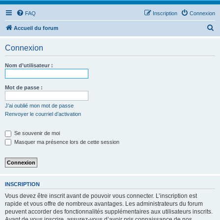
FAQ
Inscription
Connexion
R
Accueil du forum
e
Connexion
c
h
Nom d’utilisateur :
e
r
Mot de passe :
c
J’ai oublié mon mot de passe
h
Renvoyer le courriel d’activation
e
Se souvenir de moi
r
Masquer ma présence lors de cette session
INSCRIPTION
Vous devez être inscrit avant de pouvoir vous connecter. L’inscription est
rapide et vous offre de nombreux avantages. Les administrateurs du forum
peuvent accorder des fonctionnalités supplémentaires aux utilisateurs inscrits.
Avant de vous inscrire, assurez-vous d’avoir pris connaissance de nos