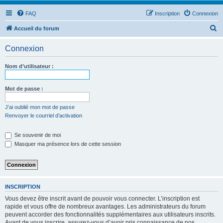
FAQ
Inscription
Connexion
R
Accueil du forum
e
Connexion
c
h
Nom d’utilisateur :
e
r
Mot de passe :
c
J’ai oublié mon mot de passe
h
Renvoyer le courriel d’activation
e
Se souvenir de moi
r
Masquer ma présence lors de cette session
INSCRIPTION
Vous devez être inscrit avant de pouvoir vous connecter. L’inscription est
rapide et vous offre de nombreux avantages. Les administrateurs du forum
peuvent accorder des fonctionnalités supplémentaires aux utilisateurs inscrits.
Avant de vous inscrire, assurez-vous d’avoir pris connaissance de nos