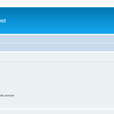
ect
tte session