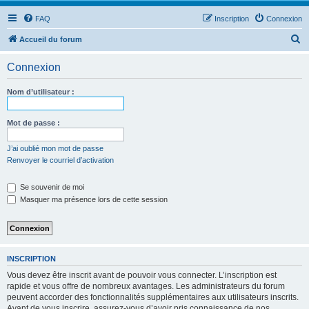
FAQ
Inscription
Connexion
R
Accueil du forum
e
Connexion
c
h
Nom d’utilisateur :
e
r
Mot de passe :
c
J’ai oublié mon mot de passe
h
Renvoyer le courriel d’activation
e
Se souvenir de moi
r
Masquer ma présence lors de cette session
INSCRIPTION
Vous devez être inscrit avant de pouvoir vous connecter. L’inscription est
rapide et vous offre de nombreux avantages. Les administrateurs du forum
peuvent accorder des fonctionnalités supplémentaires aux utilisateurs inscrits.
Avant de vous inscrire, assurez-vous d’avoir pris connaissance de nos