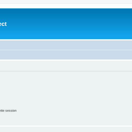
ect
tte session