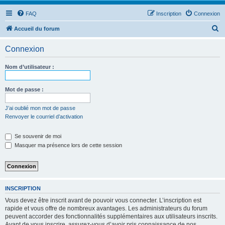
FAQ
Inscription
Connexion
R
Accueil du forum
e
Connexion
c
h
Nom d’utilisateur :
e
r
Mot de passe :
c
J’ai oublié mon mot de passe
h
Renvoyer le courriel d’activation
e
Se souvenir de moi
r
Masquer ma présence lors de cette session
INSCRIPTION
Vous devez être inscrit avant de pouvoir vous connecter. L’inscription est
rapide et vous offre de nombreux avantages. Les administrateurs du forum
peuvent accorder des fonctionnalités supplémentaires aux utilisateurs inscrits.
Avant de vous inscrire, assurez-vous d’avoir pris connaissance de nos