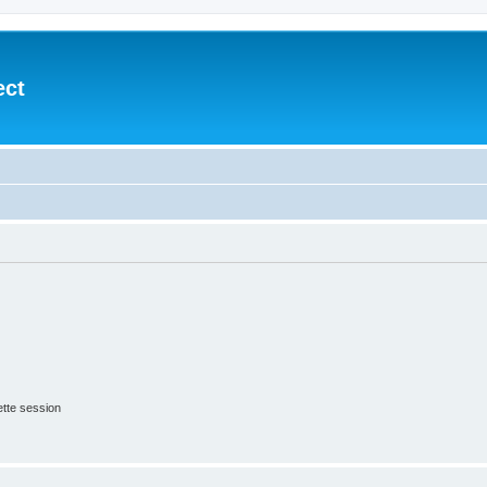
ect
tte session