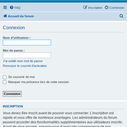
FAQ
Inscription
Connexion
R
Accueil du forum
e
Connexion
c
h
Nom d’utilisateur :
e
r
Mot de passe :
c
J’ai oublié mon mot de passe
h
Renvoyer le courriel d’activation
e
Se souvenir de moi
r
Masquer ma présence lors de cette session
INSCRIPTION
Vous devez être inscrit avant de pouvoir vous connecter. L’inscription est
rapide et vous offre de nombreux avantages. Les administrateurs du forum
peuvent accorder des fonctionnalités supplémentaires aux utilisateurs inscrits.
Avant de vous inscrire, assurez-vous d’avoir pris connaissance de nos