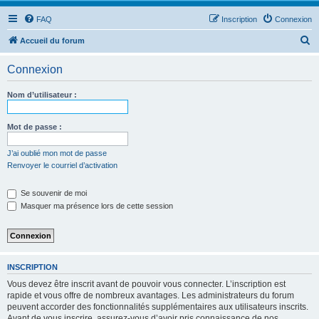
FAQ
Inscription
Connexion
R
Accueil du forum
e
Connexion
c
h
Nom d’utilisateur :
e
r
Mot de passe :
c
J’ai oublié mon mot de passe
h
Renvoyer le courriel d’activation
e
Se souvenir de moi
r
Masquer ma présence lors de cette session
INSCRIPTION
Vous devez être inscrit avant de pouvoir vous connecter. L’inscription est
rapide et vous offre de nombreux avantages. Les administrateurs du forum
peuvent accorder des fonctionnalités supplémentaires aux utilisateurs inscrits.
Avant de vous inscrire, assurez-vous d’avoir pris connaissance de nos