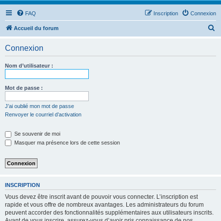
FAQ
Inscription
Connexion
R
Accueil du forum
e
Connexion
c
h
Nom d’utilisateur :
e
r
Mot de passe :
c
J’ai oublié mon mot de passe
h
Renvoyer le courriel d’activation
e
Se souvenir de moi
r
Masquer ma présence lors de cette session
INSCRIPTION
Vous devez être inscrit avant de pouvoir vous connecter. L’inscription est
rapide et vous offre de nombreux avantages. Les administrateurs du forum
peuvent accorder des fonctionnalités supplémentaires aux utilisateurs inscrits.
Avant de vous inscrire, assurez-vous d’avoir pris connaissance de nos