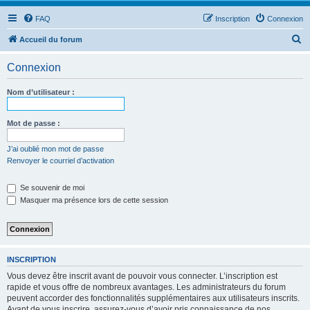
FAQ
Inscription
Connexion
R
Accueil du forum
e
Connexion
c
h
Nom d’utilisateur :
e
r
Mot de passe :
c
J’ai oublié mon mot de passe
h
Renvoyer le courriel d’activation
e
Se souvenir de moi
r
Masquer ma présence lors de cette session
INSCRIPTION
Vous devez être inscrit avant de pouvoir vous connecter. L’inscription est
rapide et vous offre de nombreux avantages. Les administrateurs du forum
peuvent accorder des fonctionnalités supplémentaires aux utilisateurs inscrits.
Avant de vous inscrire, assurez-vous d’avoir pris connaissance de nos