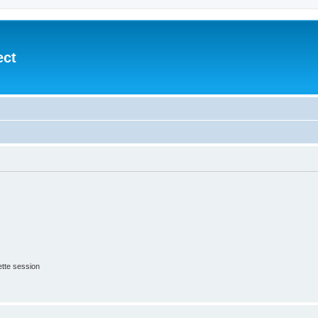
ect
tte session