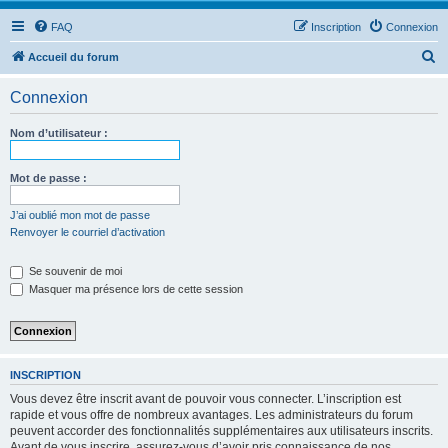
FAQ
Inscription
Connexion
R
Accueil du forum
e
Connexion
c
h
Nom d’utilisateur :
e
r
Mot de passe :
c
J’ai oublié mon mot de passe
h
Renvoyer le courriel d’activation
e
Se souvenir de moi
r
Masquer ma présence lors de cette session
INSCRIPTION
Vous devez être inscrit avant de pouvoir vous connecter. L’inscription est
rapide et vous offre de nombreux avantages. Les administrateurs du forum
peuvent accorder des fonctionnalités supplémentaires aux utilisateurs inscrits.
Avant de vous inscrire, assurez-vous d’avoir pris connaissance de nos