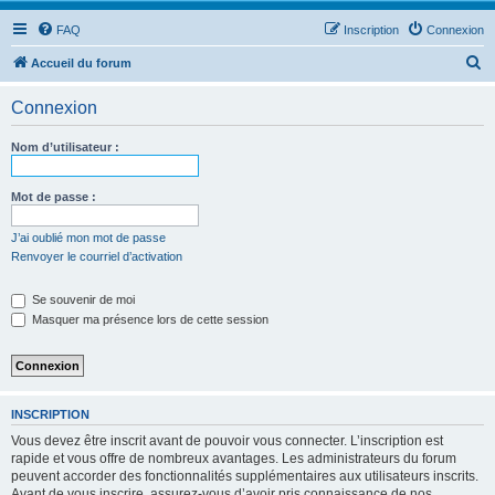
FAQ
Inscription
Connexion
R
Accueil du forum
e
Connexion
c
h
Nom d’utilisateur :
e
r
Mot de passe :
c
J’ai oublié mon mot de passe
h
Renvoyer le courriel d’activation
e
Se souvenir de moi
r
Masquer ma présence lors de cette session
INSCRIPTION
Vous devez être inscrit avant de pouvoir vous connecter. L’inscription est
rapide et vous offre de nombreux avantages. Les administrateurs du forum
peuvent accorder des fonctionnalités supplémentaires aux utilisateurs inscrits.
Avant de vous inscrire, assurez-vous d’avoir pris connaissance de nos