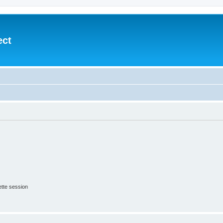
ect
tte session