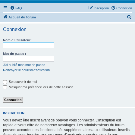
FAQ
Inscription
Connexion
R
Accueil du forum
e
Connexion
c
h
Nom d’utilisateur :
e
r
Mot de passe :
c
J’ai oublié mon mot de passe
h
Renvoyer le courriel d’activation
e
Se souvenir de moi
r
Masquer ma présence lors de cette session
INSCRIPTION
Vous devez être inscrit avant de pouvoir vous connecter. L’inscription est
rapide et vous offre de nombreux avantages. Les administrateurs du forum
peuvent accorder des fonctionnalités supplémentaires aux utilisateurs inscrits.
Avant de vous inscrire, assurez-vous d’avoir pris connaissance de nos