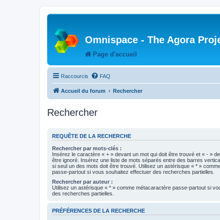
Omnispace - The Agora Proj
Page d'accueil
Raccourcis
FAQ
Accueil du forum
Rechercher
Rechercher
REQUÊTE DE LA RECHERCHE
Rechercher par mots-clés :
Insérez le caractère « + » devant un mot qui doit être trouvé et « - » d
être ignoré. Insérez une liste de mots séparés entre des barres vertica
si seul un des mots doit être trouvé. Utilisez un astérisque « * » com
passe-partout si vous souhaitez effectuer des recherches partielles.
Rechercher par auteur :
Utilisez un astérisque « * » comme métacaractère passe-partout si vo
des recherches partielles.
PRÉFÉRENCES DE LA RECHERCHE