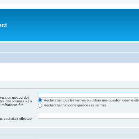
ect
evant un mot qui doit
Rechercher tous les termes ou utiliser une question comme él
les discontinues « | »
me métacaractère
Rechercher n’importe quel de ces termes
us souhaitez effectuer