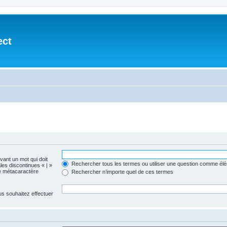
ect
evant un mot qui doit
Rechercher tous les termes ou utiliser une question comme él
les discontinues « | »
me métacaractère
Rechercher n’importe quel de ces termes
us souhaitez effectuer