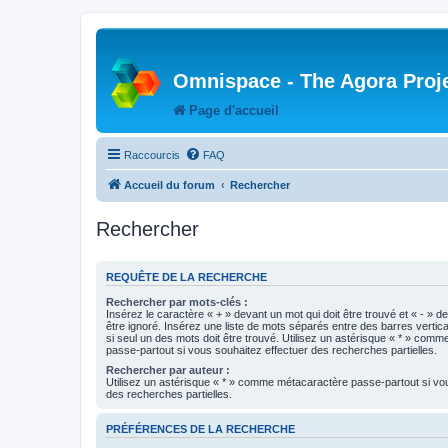
Omnispace - The Agora Proj
Page d'accueil
Raccourcis
FAQ
Accueil du forum
Rechercher
Rechercher
REQUÊTE DE LA RECHERCHE
Rechercher par mots-clés :
Insérez le caractère « + » devant un mot qui doit être trouvé et « - » d
être ignoré. Insérez une liste de mots séparés entre des barres vertica
si seul un des mots doit être trouvé. Utilisez un astérisque « * » com
passe-partout si vous souhaitez effectuer des recherches partielles.
Rechercher par auteur :
Utilisez un astérisque « * » comme métacaractère passe-partout si vo
des recherches partielles.
PRÉFÉRENCES DE LA RECHERCHE