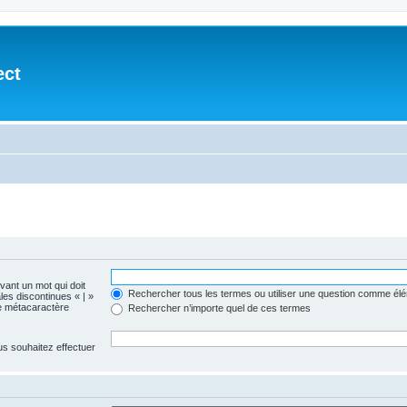
ect
evant un mot qui doit
Rechercher tous les termes ou utiliser une question comme él
les discontinues « | »
me métacaractère
Rechercher n’importe quel de ces termes
us souhaitez effectuer