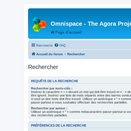
Omnispace - The Agora Proj
Page d'accueil
Raccourcis
FAQ
Accueil du forum
Rechercher
Rechercher
REQUÊTE DE LA RECHERCHE
Rechercher par mots-clés :
Insérez le caractère « + » devant un mot qui doit être trouvé et « - » d
être ignoré. Insérez une liste de mots séparés entre des barres vertica
si seul un des mots doit être trouvé. Utilisez un astérisque « * » com
passe-partout si vous souhaitez effectuer des recherches partielles.
Rechercher par auteur :
Utilisez un astérisque « * » comme métacaractère passe-partout si vo
des recherches partielles.
PRÉFÉRENCES DE LA RECHERCHE