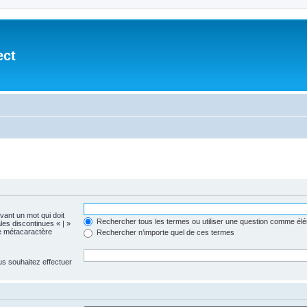
ect
evant un mot qui doit
Rechercher tous les termes ou utiliser une question comme él
les discontinues « | »
me métacaractère
Rechercher n’importe quel de ces termes
us souhaitez effectuer