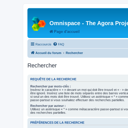
Omnispace - The Agora Proj
Page d'accueil
Raccourcis
FAQ
Accueil du forum
Rechercher
Rechercher
REQUÊTE DE LA RECHERCHE
Rechercher par mots-clés :
Insérez le caractère « + » devant un mot qui doit être trouvé et « - » d
être ignoré. Insérez une liste de mots séparés entre des barres vertica
si seul un des mots doit être trouvé. Utilisez un astérisque « * » com
passe-partout si vous souhaitez effectuer des recherches partielles.
Rechercher par auteur :
Utilisez un astérisque « * » comme métacaractère passe-partout si vo
des recherches partielles.
PRÉFÉRENCES DE LA RECHERCHE