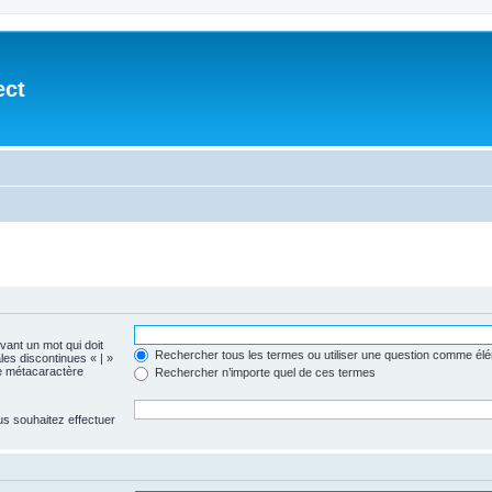
ect
evant un mot qui doit
Rechercher tous les termes ou utiliser une question comme él
les discontinues « | »
me métacaractère
Rechercher n’importe quel de ces termes
us souhaitez effectuer