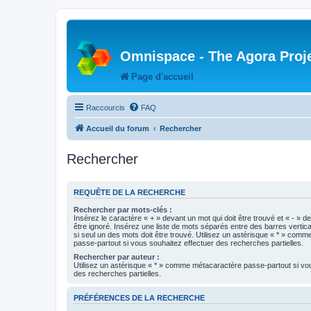
Omnispace - The Agora Proj
Page d'accueil
Raccourcis
FAQ
Accueil du forum
Rechercher
Rechercher
REQUÊTE DE LA RECHERCHE
Rechercher par mots-clés :
Insérez le caractère « + » devant un mot qui doit être trouvé et « - » d
être ignoré. Insérez une liste de mots séparés entre des barres vertica
si seul un des mots doit être trouvé. Utilisez un astérisque « * » com
passe-partout si vous souhaitez effectuer des recherches partielles.
Rechercher par auteur :
Utilisez un astérisque « * » comme métacaractère passe-partout si vo
des recherches partielles.
PRÉFÉRENCES DE LA RECHERCHE