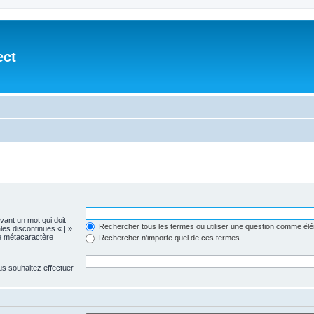
ect
evant un mot qui doit
Rechercher tous les termes ou utiliser une question comme él
les discontinues « | »
me métacaractère
Rechercher n’importe quel de ces termes
us souhaitez effectuer