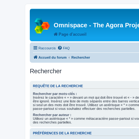
Omnispace - The Agora Proj
Page d'accueil
Raccourcis
FAQ
Accueil du forum
Rechercher
Rechercher
REQUÊTE DE LA RECHERCHE
Rechercher par mots-clés :
Insérez le caractère « + » devant un mot qui doit être trouvé et « - » d
être ignoré. Insérez une liste de mots séparés entre des barres vertica
si seul un des mots doit être trouvé. Utilisez un astérisque « * » com
passe-partout si vous souhaitez effectuer des recherches partielles.
Rechercher par auteur :
Utilisez un astérisque « * » comme métacaractère passe-partout si vo
des recherches partielles.
PRÉFÉRENCES DE LA RECHERCHE