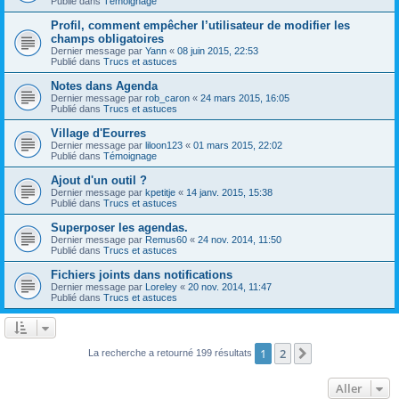
Publié dans
Témoignage
Profil, comment empêcher l’utilisateur de modifier les
champs obligatoires
Dernier message par
Yann
«
08 juin 2015, 22:53
Publié dans
Trucs et astuces
Notes dans Agenda
Dernier message par
rob_caron
«
24 mars 2015, 16:05
Publié dans
Trucs et astuces
Village d'Eourres
Dernier message par
liloon123
«
01 mars 2015, 22:02
Publié dans
Témoignage
Ajout d'un outil ?
Dernier message par
kpetitje
«
14 janv. 2015, 15:38
Publié dans
Trucs et astuces
Superposer les agendas.
Dernier message par
Remus60
«
24 nov. 2014, 11:50
Publié dans
Trucs et astuces
Fichiers joints dans notifications
Dernier message par
Loreley
«
20 nov. 2014, 11:47
Publié dans
Trucs et astuces
1
2
Suivant
La recherche a retourné 199 résultats
Aller