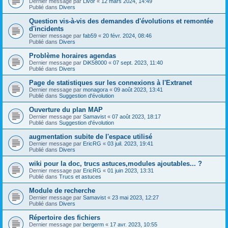
Dernier message par
Livor
«
12 mars 2024, 14:49
Publié dans
Divers
Question vis-à-vis des demandes d'évolutions et remontée
d'incidents
Dernier message par
fab59
«
20 févr. 2024, 08:46
Publié dans
Divers
Problème horaires agendas
Dernier message par
DiK58000
«
07 sept. 2023, 11:40
Publié dans
Divers
Page de statistiques sur les connexions à l'Extranet
Dernier message par
monagora
«
09 août 2023, 13:41
Publié dans
Suggestion d'évolution
Ouverture du plan MAP
Dernier message par
Samavist
«
07 août 2023, 18:17
Publié dans
Suggestion d'évolution
augmentation subite de l'espace utilisé
Dernier message par
EricRG
«
03 juil. 2023, 19:41
Publié dans
Divers
wiki pour la doc, trucs astuces,modules ajoutables... ?
Dernier message par
EricRG
«
01 juin 2023, 13:31
Publié dans
Trucs et astuces
Module de recherche
Dernier message par
Samavist
«
23 mai 2023, 12:27
Publié dans
Divers
Répertoire des fichiers
Dernier message par
bergerm
«
17 avr. 2023, 10:55