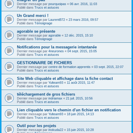
Dernier message par
pourquoipas
«
06 avr. 2016, 11:03
Publié dans
Trucs et astuces
Un Grand merci !
Dernier message par
LaurentB72
«
23 mars 2016, 09:57
Publié dans
Témoignage
agorable se présente
Dernier message par
agorable
«
12 déc. 2015, 15:10
Publié dans
Témoignage
Notifications pour la messagerie intantanée
Dernier message par
4neurones
«
04 sept. 2015, 15:05
Publié dans
Trucs et astuces
GESTIONNAIRE DE FICHIERS
Dernier message par
centre de formation apprentis
«
03 sept. 2015, 22:07
Publié dans
Trucs et astuces
Site Web cliquable et affichage dans la fiche contact
Dernier message par
Yulteam93
«
11 août 2015, 11:47
Publié dans
Trucs et astuces
téléchargement de gros fichiers
Dernier message par
indriamax
«
21 juil. 2015, 10:56
Publié dans
Trucs et astuces
Lien cliquable vers le chemin d'un fichier en notification
Dernier message par
Yulteam93
«
18 juin 2015, 14:13
Publié dans
Trucs et astuces
Outil pour les projets
Dernier message par
inokuda22
«
15 juin 2015, 10:28