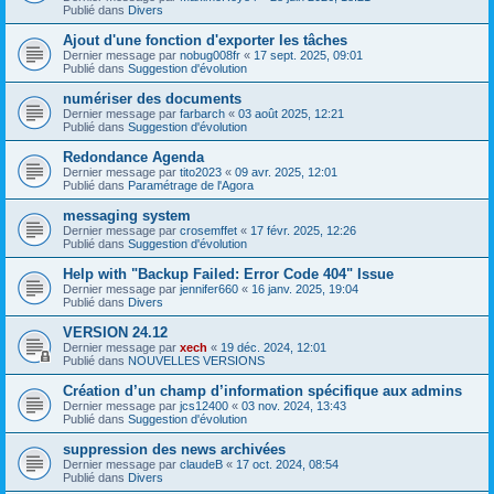
Publié dans
Divers
Ajout d'une fonction d'exporter les tâches
Dernier message par
nobug008fr
«
17 sept. 2025, 09:01
Publié dans
Suggestion d'évolution
numériser des documents
Dernier message par
farbarch
«
03 août 2025, 12:21
Publié dans
Suggestion d'évolution
Redondance Agenda
Dernier message par
tito2023
«
09 avr. 2025, 12:01
Publié dans
Paramétrage de l'Agora
messaging system
Dernier message par
crosemffet
«
17 févr. 2025, 12:26
Publié dans
Suggestion d'évolution
Help with "Backup Failed: Error Code 404" Issue
Dernier message par
jennifer660
«
16 janv. 2025, 19:04
Publié dans
Divers
VERSION 24.12
Dernier message par
xech
«
19 déc. 2024, 12:01
Publié dans
NOUVELLES VERSIONS
Création d’un champ d’information spécifique aux admins
Dernier message par
jcs12400
«
03 nov. 2024, 13:43
Publié dans
Suggestion d'évolution
suppression des news archivées
Dernier message par
claudeB
«
17 oct. 2024, 08:54
Publié dans
Divers