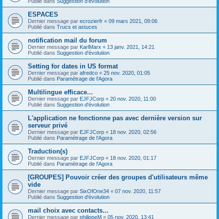
Publié dans
Suggestion d'évolution
ESPACES
Dernier message par
ecrozierfr
«
09 mars 2021, 09:06
Publié dans
Trucs et astuces
notification mail du forum
Dernier message par
KarlMarx
«
13 janv. 2021, 14:21
Publié dans
Suggestion d'évolution
Setting for dates in US format
Dernier message par
afredco
«
25 nov. 2020, 01:05
Publié dans
Paramétrage de l'Agora
Multilingue efficace...
Dernier message par
EJFJCorp
«
20 nov. 2020, 11:00
Publié dans
Suggestion d'évolution
L'application ne fonctionne pas avec dernière version sur
serveur privé
Dernier message par
EJFJCorp
«
18 nov. 2020, 02:56
Publié dans
Paramétrage de l'Agora
Traduction(s)
Dernier message par
EJFJCorp
«
18 nov. 2020, 01:17
Publié dans
Paramétrage de l'Agora
[GROUPES] Pouvoir créer des groupes d'utilisateurs même
vide
Dernier message par
SixOfOne34
«
07 nov. 2020, 11:57
Publié dans
Suggestion d'évolution
mail choix avec contacts...
Dernier message par
philippeM
«
05 nov. 2020, 13:41