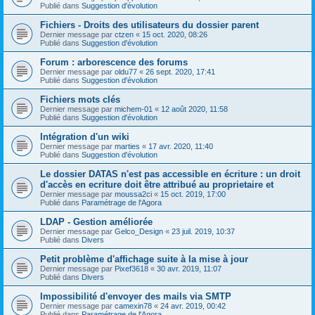
Publié dans
Suggestion d'évolution
Fichiers - Droits des utilisateurs du dossier parent
Dernier message par
ctzen
«
15 oct. 2020, 08:26
Publié dans
Suggestion d'évolution
Forum : arborescence des forums
Dernier message par
oldu77
«
26 sept. 2020, 17:41
Publié dans
Suggestion d'évolution
Fichiers mots clés
Dernier message par
michem-01
«
12 août 2020, 11:58
Publié dans
Suggestion d'évolution
Intégration d'un wiki
Dernier message par
marties
«
17 avr. 2020, 11:40
Publié dans
Suggestion d'évolution
Le dossier DATAS n'est pas accessible en écriture : un droit
d'accès en ecriture doit être attribué au proprietaire et
Dernier message par
moussa2ci
«
15 oct. 2019, 17:00
Publié dans
Paramétrage de l'Agora
LDAP - Gestion améliorée
Dernier message par
Gelco_Design
«
23 juil. 2019, 10:37
Publié dans
Divers
Petit problème d'affichage suite à la mise à jour
Dernier message par
Pixef3618
«
30 avr. 2019, 11:07
Publié dans
Divers
Impossibilité d'envoyer des mails via SMTP
Dernier message par
camexin78
«
24 avr. 2019, 00:42
Publié dans
Paramétrage de l'Agora