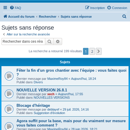
FAQ
Inscription
Connexion
R
Accueil du forum
Rechercher
Sujets sans réponse
e
Sujets sans réponse
c
Aller sur la recherche avancée
h
Rechercher
Recherche avancée
e
1
2
Suivant
La recherche a retourné 199 résultats
r
c
Sujets
h
Fêter la fin d'un gros chantier avec l'équipe : vous faites quoi
e
?
Dernier message par
MaximeRoy84
«
Aujourd’hui, 18:24
r
Publié dans
Divers
NOUVELLE VERSION 26.8.1
Dernier message par
xech
«
Aujourd’hui, 17:55
Publié dans
NOUVELLES VERSIONS
Blocage d'héritage
Dernier message par
deblayef
«
29 juil. 2026, 14:16
Publié dans
Suggestion d'évolution
Agora suffit pour la base, mais pour du vraiment sur mesure
vous faites comment ?
Dernier message par
MaximeRoy84
«
28 juin 2026, 18:21