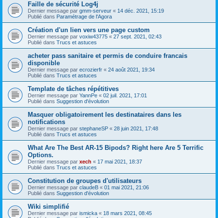
Faille de sécurité Log4j
Dernier message par
gmm-serveur
«
14 déc. 2021, 15:19
Publié dans
Paramétrage de l'Agora
Création d'un lien vers une page custom
Dernier message par
voxiw43775
«
27 sept. 2021, 02:43
Publié dans
Trucs et astuces
acheter pass sanitaire et permis de conduire francais
disponible
Dernier message par
ecrozierfr
«
24 août 2021, 19:34
Publié dans
Trucs et astuces
Template de tâches répétitives
Dernier message par
YannPe
«
02 juil. 2021, 17:01
Publié dans
Suggestion d'évolution
Masquer obligatoirement les destinataires dans les
notifications
Dernier message par
stephaneSP
«
28 juin 2021, 17:48
Publié dans
Trucs et astuces
What Are The Best AR-15 Bipods? Right here Are 5 Terrific
Options.
Dernier message par
xech
«
17 mai 2021, 18:37
Publié dans
Trucs et astuces
Constitution de groupes d'utilisateurs
Dernier message par
claudeB
«
01 mai 2021, 21:06
Publié dans
Suggestion d'évolution
Wiki simplifié
Dernier message par
ismicka
«
18 mars 2021, 08:45