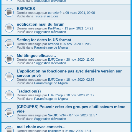
Publié dans
Suggestion d'évolution
ESPACES
Dernier message par
ecrozierfr
«
09 mars 2021, 09:06
Publié dans
Trucs et astuces
notification mail du forum
Dernier message par
KarlMarx
«
13 janv. 2021, 14:21
Publié dans
Suggestion d'évolution
Setting for dates in US format
Dernier message par
afredco
«
25 nov. 2020, 01:05
Publié dans
Paramétrage de l'Agora
Multilingue efficace...
Dernier message par
EJFJCorp
«
20 nov. 2020, 11:00
Publié dans
Suggestion d'évolution
L'application ne fonctionne pas avec dernière version sur
serveur privé
Dernier message par
EJFJCorp
«
18 nov. 2020, 02:56
Publié dans
Paramétrage de l'Agora
Traduction(s)
Dernier message par
EJFJCorp
«
18 nov. 2020, 01:17
Publié dans
Paramétrage de l'Agora
[GROUPES] Pouvoir créer des groupes d'utilisateurs même
vide
Dernier message par
SixOfOne34
«
07 nov. 2020, 11:57
Publié dans
Suggestion d'évolution
mail choix avec contacts...
Dernier message par
philippeM
«
05 nov. 2020, 13:41