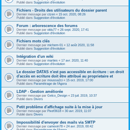
Publié dans
Suggestion d'évolution
Fichiers - Droits des utilisateurs du dossier parent
Dernier message par
ctzen
«
15 oct. 2020, 08:26
Publié dans
Suggestion d'évolution
Forum : arborescence des forums
Dernier message par
oldu77
«
26 sept. 2020, 17:41
Publié dans
Suggestion d'évolution
Fichiers mots clés
Dernier message par
michem-01
«
12 août 2020, 11:58
Publié dans
Suggestion d'évolution
Intégration d'un wiki
Dernier message par
marties
«
17 avr. 2020, 11:40
Publié dans
Suggestion d'évolution
Le dossier DATAS n'est pas accessible en écriture : un droit
d'accès en ecriture doit être attribué au proprietaire et
Dernier message par
moussa2ci
«
15 oct. 2019, 17:00
Publié dans
Paramétrage de l'Agora
LDAP - Gestion améliorée
Dernier message par
Gelco_Design
«
23 juil. 2019, 10:37
Publié dans
Divers
Petit problème d'affichage suite à la mise à jour
Dernier message par
Pixef3618
«
30 avr. 2019, 11:07
Publié dans
Divers
Impossibilité d'envoyer des mails via SMTP
Dernier message par
camexin78
«
24 avr. 2019, 00:42
Publié dans
Paramétrage de l'Agora