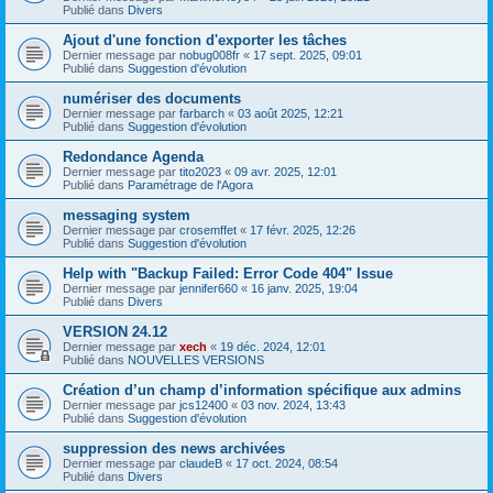
Publié dans
Divers
Ajout d'une fonction d'exporter les tâches
Dernier message par
nobug008fr
«
17 sept. 2025, 09:01
Publié dans
Suggestion d'évolution
numériser des documents
Dernier message par
farbarch
«
03 août 2025, 12:21
Publié dans
Suggestion d'évolution
Redondance Agenda
Dernier message par
tito2023
«
09 avr. 2025, 12:01
Publié dans
Paramétrage de l'Agora
messaging system
Dernier message par
crosemffet
«
17 févr. 2025, 12:26
Publié dans
Suggestion d'évolution
Help with "Backup Failed: Error Code 404" Issue
Dernier message par
jennifer660
«
16 janv. 2025, 19:04
Publié dans
Divers
VERSION 24.12
Dernier message par
xech
«
19 déc. 2024, 12:01
Publié dans
NOUVELLES VERSIONS
Création d’un champ d’information spécifique aux admins
Dernier message par
jcs12400
«
03 nov. 2024, 13:43
Publié dans
Suggestion d'évolution
suppression des news archivées
Dernier message par
claudeB
«
17 oct. 2024, 08:54
Publié dans
Divers