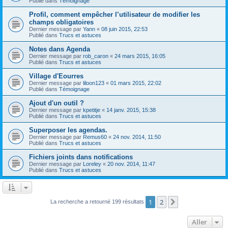
Publié dans
Témoignage
Profil, comment empêcher l’utilisateur de modifier les
champs obligatoires
Dernier message par
Yann
«
08 juin 2015, 22:53
Publié dans
Trucs et astuces
Notes dans Agenda
Dernier message par
rob_caron
«
24 mars 2015, 16:05
Publié dans
Trucs et astuces
Village d'Eourres
Dernier message par
liloon123
«
01 mars 2015, 22:02
Publié dans
Témoignage
Ajout d'un outil ?
Dernier message par
kpetitje
«
14 janv. 2015, 15:38
Publié dans
Trucs et astuces
Superposer les agendas.
Dernier message par
Remus60
«
24 nov. 2014, 11:50
Publié dans
Trucs et astuces
Fichiers joints dans notifications
Dernier message par
Loreley
«
20 nov. 2014, 11:47
Publié dans
Trucs et astuces
1
2
Suivant
La recherche a retourné 199 résultats
Aller