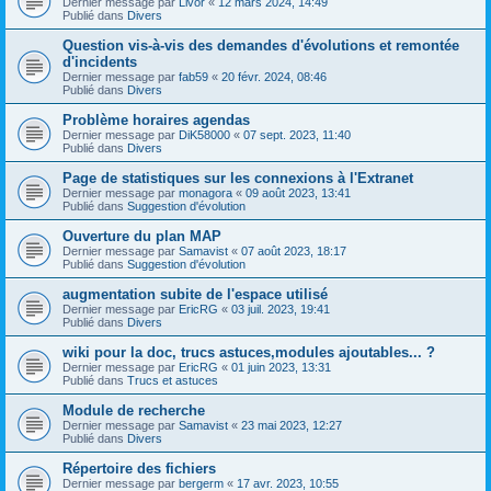
Dernier message par
Livor
«
12 mars 2024, 14:49
Publié dans
Divers
Question vis-à-vis des demandes d'évolutions et remontée
d'incidents
Dernier message par
fab59
«
20 févr. 2024, 08:46
Publié dans
Divers
Problème horaires agendas
Dernier message par
DiK58000
«
07 sept. 2023, 11:40
Publié dans
Divers
Page de statistiques sur les connexions à l'Extranet
Dernier message par
monagora
«
09 août 2023, 13:41
Publié dans
Suggestion d'évolution
Ouverture du plan MAP
Dernier message par
Samavist
«
07 août 2023, 18:17
Publié dans
Suggestion d'évolution
augmentation subite de l'espace utilisé
Dernier message par
EricRG
«
03 juil. 2023, 19:41
Publié dans
Divers
wiki pour la doc, trucs astuces,modules ajoutables... ?
Dernier message par
EricRG
«
01 juin 2023, 13:31
Publié dans
Trucs et astuces
Module de recherche
Dernier message par
Samavist
«
23 mai 2023, 12:27
Publié dans
Divers
Répertoire des fichiers
Dernier message par
bergerm
«
17 avr. 2023, 10:55