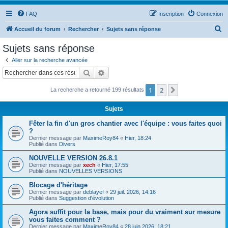
FAQ
Inscription
Connexion
R
Accueil du forum
Rechercher
Sujets sans réponse
e
Sujets sans réponse
c
Aller sur la recherche avancée
h
Rechercher
Recherche avancée
e
1
2
Suivant
La recherche a retourné 199 résultats
r
c
Sujets
h
Fêter la fin d'un gros chantier avec l'équipe : vous faites quoi
e
?
Dernier message par
MaximeRoy84
«
Hier, 18:24
r
Publié dans
Divers
NOUVELLE VERSION 26.8.1
Dernier message par
xech
«
Hier, 17:55
Publié dans
NOUVELLES VERSIONS
Blocage d'héritage
Dernier message par
deblayef
«
29 juil. 2026, 14:16
Publié dans
Suggestion d'évolution
Agora suffit pour la base, mais pour du vraiment sur mesure
vous faites comment ?
Dernier message par
MaximeRoy84
«
28 juin 2026, 18:21