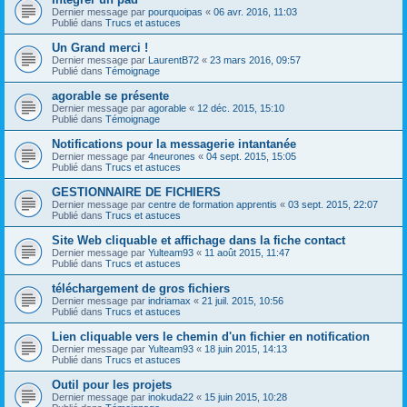
Dernier message par
pourquoipas
«
06 avr. 2016, 11:03
Publié dans
Trucs et astuces
Un Grand merci !
Dernier message par
LaurentB72
«
23 mars 2016, 09:57
Publié dans
Témoignage
agorable se présente
Dernier message par
agorable
«
12 déc. 2015, 15:10
Publié dans
Témoignage
Notifications pour la messagerie intantanée
Dernier message par
4neurones
«
04 sept. 2015, 15:05
Publié dans
Trucs et astuces
GESTIONNAIRE DE FICHIERS
Dernier message par
centre de formation apprentis
«
03 sept. 2015, 22:07
Publié dans
Trucs et astuces
Site Web cliquable et affichage dans la fiche contact
Dernier message par
Yulteam93
«
11 août 2015, 11:47
Publié dans
Trucs et astuces
téléchargement de gros fichiers
Dernier message par
indriamax
«
21 juil. 2015, 10:56
Publié dans
Trucs et astuces
Lien cliquable vers le chemin d'un fichier en notification
Dernier message par
Yulteam93
«
18 juin 2015, 14:13
Publié dans
Trucs et astuces
Outil pour les projets
Dernier message par
inokuda22
«
15 juin 2015, 10:28