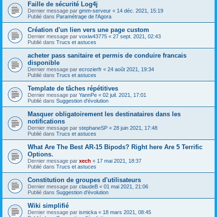
Faille de sécurité Log4j
Dernier message par
gmm-serveur
«
14 déc. 2021, 15:19
Publié dans
Paramétrage de l'Agora
Création d'un lien vers une page custom
Dernier message par
voxiw43775
«
27 sept. 2021, 02:43
Publié dans
Trucs et astuces
acheter pass sanitaire et permis de conduire francais
disponible
Dernier message par
ecrozierfr
«
24 août 2021, 19:34
Publié dans
Trucs et astuces
Template de tâches répétitives
Dernier message par
YannPe
«
02 juil. 2021, 17:01
Publié dans
Suggestion d'évolution
Masquer obligatoirement les destinataires dans les
notifications
Dernier message par
stephaneSP
«
28 juin 2021, 17:48
Publié dans
Trucs et astuces
What Are The Best AR-15 Bipods? Right here Are 5 Terrific
Options.
Dernier message par
xech
«
17 mai 2021, 18:37
Publié dans
Trucs et astuces
Constitution de groupes d'utilisateurs
Dernier message par
claudeB
«
01 mai 2021, 21:06
Publié dans
Suggestion d'évolution
Wiki simplifié
Dernier message par
ismicka
«
18 mars 2021, 08:45