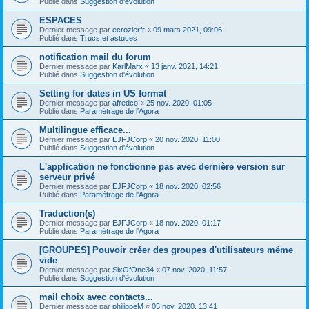
Publié dans
Suggestion d'évolution
ESPACES
Dernier message par
ecrozierfr
«
09 mars 2021, 09:06
Publié dans
Trucs et astuces
notification mail du forum
Dernier message par
KarlMarx
«
13 janv. 2021, 14:21
Publié dans
Suggestion d'évolution
Setting for dates in US format
Dernier message par
afredco
«
25 nov. 2020, 01:05
Publié dans
Paramétrage de l'Agora
Multilingue efficace...
Dernier message par
EJFJCorp
«
20 nov. 2020, 11:00
Publié dans
Suggestion d'évolution
L'application ne fonctionne pas avec dernière version sur
serveur privé
Dernier message par
EJFJCorp
«
18 nov. 2020, 02:56
Publié dans
Paramétrage de l'Agora
Traduction(s)
Dernier message par
EJFJCorp
«
18 nov. 2020, 01:17
Publié dans
Paramétrage de l'Agora
[GROUPES] Pouvoir créer des groupes d'utilisateurs même
vide
Dernier message par
SixOfOne34
«
07 nov. 2020, 11:57
Publié dans
Suggestion d'évolution
mail choix avec contacts...
Dernier message par
philippeM
«
05 nov. 2020, 13:41