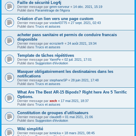
Faille de sécurité Log4j
Dernier message par
gmm-serveur
«
14 déc. 2021, 15:19
Publié dans
Paramétrage de l'Agora
Création d'un lien vers une page custom
Dernier message par
voxiw43775
«
27 sept. 2021, 02:43
Publié dans
Trucs et astuces
acheter pass sanitaire et permis de conduire francais
disponible
Dernier message par
ecrozierfr
«
24 août 2021, 19:34
Publié dans
Trucs et astuces
Template de tâches répétitives
Dernier message par
YannPe
«
02 juil. 2021, 17:01
Publié dans
Suggestion d'évolution
Masquer obligatoirement les destinataires dans les
notifications
Dernier message par
stephaneSP
«
28 juin 2021, 17:48
Publié dans
Trucs et astuces
What Are The Best AR-15 Bipods? Right here Are 5 Terrific
Options.
Dernier message par
xech
«
17 mai 2021, 18:37
Publié dans
Trucs et astuces
Constitution de groupes d'utilisateurs
Dernier message par
claudeB
«
01 mai 2021, 21:06
Publié dans
Suggestion d'évolution
Wiki simplifié
Dernier message par
ismicka
«
18 mars 2021, 08:45