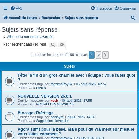
FAQ
Inscription
Connexion
R
Accueil du forum
Rechercher
Sujets sans réponse
e
Sujets sans réponse
c
Aller sur la recherche avancée
h
Rechercher
Recherche avancée
e
1
2
Suivant
La recherche a retourné 199 résultats
r
c
Sujets
h
Fêter la fin d'un gros chantier avec l'équipe : vous faites quoi
e
?
Dernier message par
MaximeRoy84
«
06 août 2026, 18:24
r
Publié dans
Divers
NOUVELLE VERSION 26.8.1
Dernier message par
xech
«
06 août 2026, 17:55
Publié dans
NOUVELLES VERSIONS
Blocage d'héritage
Dernier message par
deblayef
«
29 juil. 2026, 14:16
Publié dans
Suggestion d'évolution
Agora suffit pour la base, mais pour du vraiment sur mesure
vous faites comment ?
Dernier message par
MaximeRoy84
«
28 juin 2026, 18:21