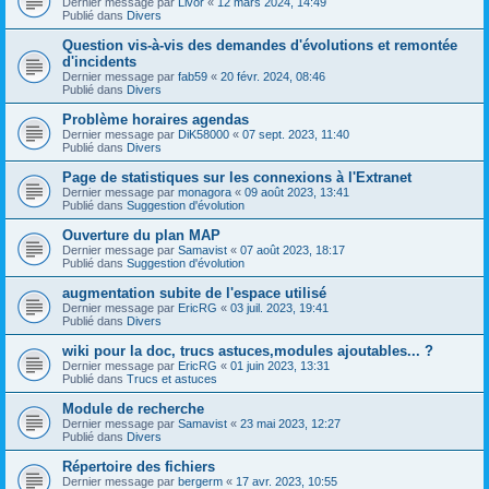
Dernier message par
Livor
«
12 mars 2024, 14:49
Publié dans
Divers
Question vis-à-vis des demandes d'évolutions et remontée
d'incidents
Dernier message par
fab59
«
20 févr. 2024, 08:46
Publié dans
Divers
Problème horaires agendas
Dernier message par
DiK58000
«
07 sept. 2023, 11:40
Publié dans
Divers
Page de statistiques sur les connexions à l'Extranet
Dernier message par
monagora
«
09 août 2023, 13:41
Publié dans
Suggestion d'évolution
Ouverture du plan MAP
Dernier message par
Samavist
«
07 août 2023, 18:17
Publié dans
Suggestion d'évolution
augmentation subite de l'espace utilisé
Dernier message par
EricRG
«
03 juil. 2023, 19:41
Publié dans
Divers
wiki pour la doc, trucs astuces,modules ajoutables... ?
Dernier message par
EricRG
«
01 juin 2023, 13:31
Publié dans
Trucs et astuces
Module de recherche
Dernier message par
Samavist
«
23 mai 2023, 12:27
Publié dans
Divers
Répertoire des fichiers
Dernier message par
bergerm
«
17 avr. 2023, 10:55