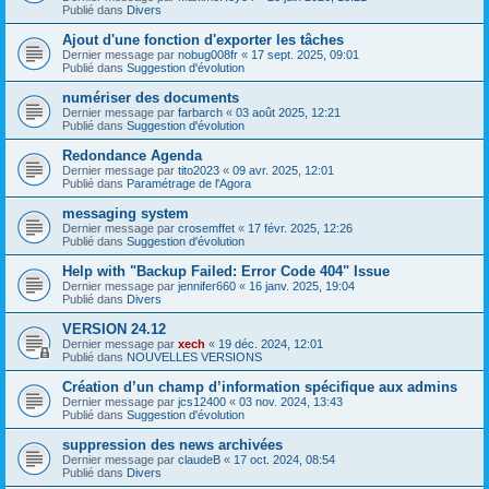
Publié dans
Divers
Ajout d'une fonction d'exporter les tâches
Dernier message par
nobug008fr
«
17 sept. 2025, 09:01
Publié dans
Suggestion d'évolution
numériser des documents
Dernier message par
farbarch
«
03 août 2025, 12:21
Publié dans
Suggestion d'évolution
Redondance Agenda
Dernier message par
tito2023
«
09 avr. 2025, 12:01
Publié dans
Paramétrage de l'Agora
messaging system
Dernier message par
crosemffet
«
17 févr. 2025, 12:26
Publié dans
Suggestion d'évolution
Help with "Backup Failed: Error Code 404" Issue
Dernier message par
jennifer660
«
16 janv. 2025, 19:04
Publié dans
Divers
VERSION 24.12
Dernier message par
xech
«
19 déc. 2024, 12:01
Publié dans
NOUVELLES VERSIONS
Création d’un champ d’information spécifique aux admins
Dernier message par
jcs12400
«
03 nov. 2024, 13:43
Publié dans
Suggestion d'évolution
suppression des news archivées
Dernier message par
claudeB
«
17 oct. 2024, 08:54
Publié dans
Divers