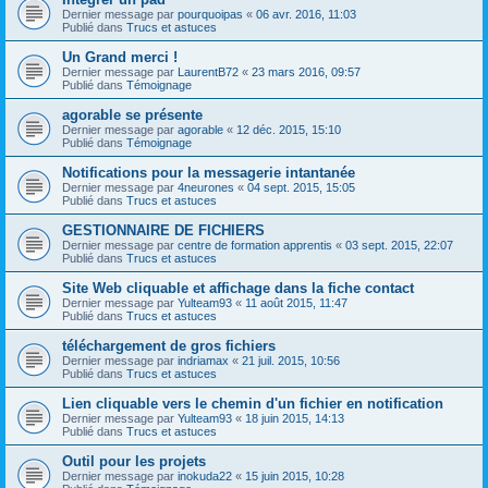
Dernier message par
pourquoipas
«
06 avr. 2016, 11:03
Publié dans
Trucs et astuces
Un Grand merci !
Dernier message par
LaurentB72
«
23 mars 2016, 09:57
Publié dans
Témoignage
agorable se présente
Dernier message par
agorable
«
12 déc. 2015, 15:10
Publié dans
Témoignage
Notifications pour la messagerie intantanée
Dernier message par
4neurones
«
04 sept. 2015, 15:05
Publié dans
Trucs et astuces
GESTIONNAIRE DE FICHIERS
Dernier message par
centre de formation apprentis
«
03 sept. 2015, 22:07
Publié dans
Trucs et astuces
Site Web cliquable et affichage dans la fiche contact
Dernier message par
Yulteam93
«
11 août 2015, 11:47
Publié dans
Trucs et astuces
téléchargement de gros fichiers
Dernier message par
indriamax
«
21 juil. 2015, 10:56
Publié dans
Trucs et astuces
Lien cliquable vers le chemin d'un fichier en notification
Dernier message par
Yulteam93
«
18 juin 2015, 14:13
Publié dans
Trucs et astuces
Outil pour les projets
Dernier message par
inokuda22
«
15 juin 2015, 10:28