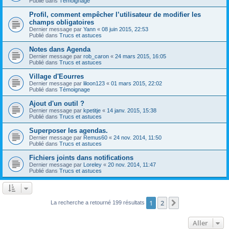
Publié dans
Témoignage
Profil, comment empêcher l’utilisateur de modifier les
champs obligatoires
Dernier message par
Yann
«
08 juin 2015, 22:53
Publié dans
Trucs et astuces
Notes dans Agenda
Dernier message par
rob_caron
«
24 mars 2015, 16:05
Publié dans
Trucs et astuces
Village d'Eourres
Dernier message par
liloon123
«
01 mars 2015, 22:02
Publié dans
Témoignage
Ajout d'un outil ?
Dernier message par
kpetitje
«
14 janv. 2015, 15:38
Publié dans
Trucs et astuces
Superposer les agendas.
Dernier message par
Remus60
«
24 nov. 2014, 11:50
Publié dans
Trucs et astuces
Fichiers joints dans notifications
Dernier message par
Loreley
«
20 nov. 2014, 11:47
Publié dans
Trucs et astuces
1
2
Suivant
La recherche a retourné 199 résultats
Aller