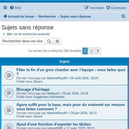
FAQ
Inscription
Connexion
R
Accueil du forum
Rechercher
Sujets sans réponse
e
Sujets sans réponse
c
Aller sur la recherche avancée
h
Rechercher
Recherche avancée
e
1
2
Suivant
La recherche a retourné 198 résultats
r
c
Sujets
h
Fêter la fin d'un gros chantier avec l'équipe : vous faites quoi
e
?
Dernier message par
MaximeRoy84
«
06 août 2026, 18:24
r
Publié dans
Divers
Blocage d'héritage
Dernier message par
deblayef
«
29 juil. 2026, 14:16
Publié dans
Suggestion d'évolution
Agora suffit pour la base, mais pour du vraiment sur mesure
vous faites comment ?
Dernier message par
MaximeRoy84
«
28 juin 2026, 18:21
Publié dans
Divers
Ajout d'une fonction d'exporter les tâches
Dernier message par
nobug008fr
«
17 sept. 2025, 09:01