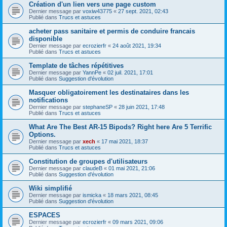
Création d'un lien vers une page custom
Dernier message par
voxiw43775
«
27 sept. 2021, 02:43
Publié dans
Trucs et astuces
acheter pass sanitaire et permis de conduire francais
disponible
Dernier message par
ecrozierfr
«
24 août 2021, 19:34
Publié dans
Trucs et astuces
Template de tâches répétitives
Dernier message par
YannPe
«
02 juil. 2021, 17:01
Publié dans
Suggestion d'évolution
Masquer obligatoirement les destinataires dans les
notifications
Dernier message par
stephaneSP
«
28 juin 2021, 17:48
Publié dans
Trucs et astuces
What Are The Best AR-15 Bipods? Right here Are 5 Terrific
Options.
Dernier message par
xech
«
17 mai 2021, 18:37
Publié dans
Trucs et astuces
Constitution de groupes d'utilisateurs
Dernier message par
claudeB
«
01 mai 2021, 21:06
Publié dans
Suggestion d'évolution
Wiki simplifié
Dernier message par
ismicka
«
18 mars 2021, 08:45
Publié dans
Suggestion d'évolution
ESPACES
Dernier message par
ecrozierfr
«
09 mars 2021, 09:06