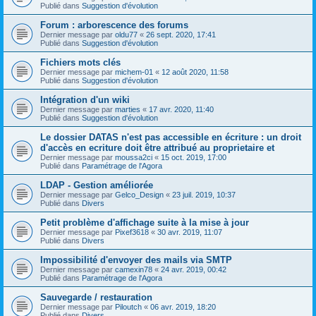
Publié dans
Suggestion d'évolution
Forum : arborescence des forums
Dernier message par
oldu77
«
26 sept. 2020, 17:41
Publié dans
Suggestion d'évolution
Fichiers mots clés
Dernier message par
michem-01
«
12 août 2020, 11:58
Publié dans
Suggestion d'évolution
Intégration d'un wiki
Dernier message par
marties
«
17 avr. 2020, 11:40
Publié dans
Suggestion d'évolution
Le dossier DATAS n'est pas accessible en écriture : un droit
d'accès en ecriture doit être attribué au proprietaire et
Dernier message par
moussa2ci
«
15 oct. 2019, 17:00
Publié dans
Paramétrage de l'Agora
LDAP - Gestion améliorée
Dernier message par
Gelco_Design
«
23 juil. 2019, 10:37
Publié dans
Divers
Petit problème d'affichage suite à la mise à jour
Dernier message par
Pixef3618
«
30 avr. 2019, 11:07
Publié dans
Divers
Impossibilité d'envoyer des mails via SMTP
Dernier message par
camexin78
«
24 avr. 2019, 00:42
Publié dans
Paramétrage de l'Agora
Sauvegarde / restauration
Dernier message par
Piloutch
«
06 avr. 2019, 18:20
Publié dans
Divers