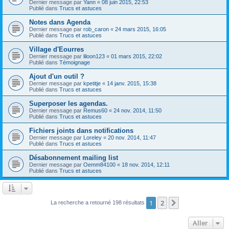
Dernier message par
Yann
«
08 juin 2015, 22:53
Publié dans
Trucs et astuces
Notes dans Agenda
Dernier message par
rob_caron
«
24 mars 2015, 16:05
Publié dans
Trucs et astuces
Village d'Eourres
Dernier message par
liloon123
«
01 mars 2015, 22:02
Publié dans
Témoignage
Ajout d'un outil ?
Dernier message par
kpetitje
«
14 janv. 2015, 15:38
Publié dans
Trucs et astuces
Superposer les agendas.
Dernier message par
Remus60
«
24 nov. 2014, 11:50
Publié dans
Trucs et astuces
Fichiers joints dans notifications
Dernier message par
Loreley
«
20 nov. 2014, 11:47
Publié dans
Trucs et astuces
Désabonnement mailing list
Dernier message par
Oemm84100
«
18 nov. 2014, 12:11
Publié dans
Trucs et astuces
1
2
Suivant
La recherche a retourné 198 résultats
Aller