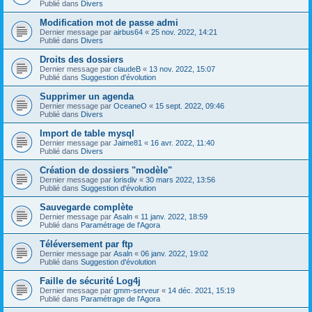
Publié dans
Divers
Modification mot de passe admi
Dernier message par
airbus64
«
25 nov. 2022, 14:21
Publié dans
Divers
Droits des dossiers
Dernier message par
claudeB
«
13 nov. 2022, 15:07
Publié dans
Suggestion d'évolution
Supprimer un agenda
Dernier message par
OceaneO
«
15 sept. 2022, 09:46
Publié dans
Divers
Import de table mysql
Dernier message par
Jaime81
«
16 avr. 2022, 11:40
Publié dans
Divers
Création de dossiers "modèle"
Dernier message par
lorisdiv
«
30 mars 2022, 13:56
Publié dans
Suggestion d'évolution
Sauvegarde complète
Dernier message par
Asaln
«
11 janv. 2022, 18:59
Publié dans
Paramétrage de l'Agora
Téléversement par ftp
Dernier message par
Asaln
«
06 janv. 2022, 19:02
Publié dans
Suggestion d'évolution
Faille de sécurité Log4j
Dernier message par
gmm-serveur
«
14 déc. 2021, 15:19
Publié dans
Paramétrage de l'Agora