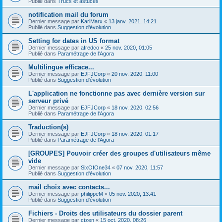
Publié dans
Trucs et astuces
notification mail du forum
Dernier message par
KarlMarx
«
13 janv. 2021, 14:21
Publié dans
Suggestion d'évolution
Setting for dates in US format
Dernier message par
afredco
«
25 nov. 2020, 01:05
Publié dans
Paramétrage de l'Agora
Multilingue efficace...
Dernier message par
EJFJCorp
«
20 nov. 2020, 11:00
Publié dans
Suggestion d'évolution
L'application ne fonctionne pas avec dernière version sur
serveur privé
Dernier message par
EJFJCorp
«
18 nov. 2020, 02:56
Publié dans
Paramétrage de l'Agora
Traduction(s)
Dernier message par
EJFJCorp
«
18 nov. 2020, 01:17
Publié dans
Paramétrage de l'Agora
[GROUPES] Pouvoir créer des groupes d'utilisateurs même
vide
Dernier message par
SixOfOne34
«
07 nov. 2020, 11:57
Publié dans
Suggestion d'évolution
mail choix avec contacts...
Dernier message par
philippeM
«
05 nov. 2020, 13:41
Publié dans
Suggestion d'évolution
Fichiers - Droits des utilisateurs du dossier parent
Dernier message par
ctzen
«
15 oct. 2020, 08:26