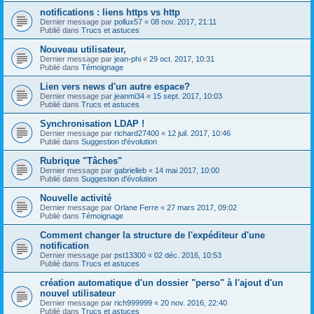
notifications : liens https vs http
Dernier message par
pollux57
«
08 nov. 2017, 21:11
Publié dans
Trucs et astuces
Nouveau utilisateur,
Dernier message par
jean-phi
«
29 oct. 2017, 10:31
Publié dans
Témoignage
Lien vers news d'un autre espace?
Dernier message par
jeanmi34
«
15 sept. 2017, 10:03
Publié dans
Trucs et astuces
Synchronisation LDAP !
Dernier message par
richard27400
«
12 juil. 2017, 10:46
Publié dans
Suggestion d'évolution
Rubrique "Tâches"
Dernier message par
gabrielleb
«
14 mai 2017, 10:00
Publié dans
Suggestion d'évolution
Nouvelle activité
Dernier message par
Orlane Ferre
«
27 mars 2017, 09:02
Publié dans
Témoignage
Comment changer la structure de l'expéditeur d'une
notification
Dernier message par
pst13300
«
02 déc. 2016, 10:53
Publié dans
Trucs et astuces
création automatique d'un dossier "perso" à l'ajout d'un
nouvel utilisateur
Dernier message par
rich999999
«
20 nov. 2016, 22:40
Publié dans
Trucs et astuces