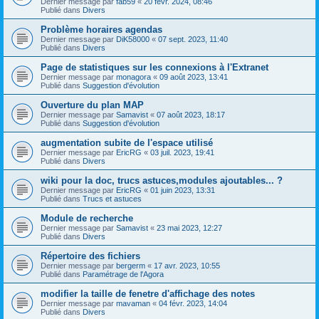
Dernier message par
fab59
«
20 févr. 2024, 08:46
Publié dans
Divers
Problème horaires agendas
Dernier message par
DiK58000
«
07 sept. 2023, 11:40
Publié dans
Divers
Page de statistiques sur les connexions à l'Extranet
Dernier message par
monagora
«
09 août 2023, 13:41
Publié dans
Suggestion d'évolution
Ouverture du plan MAP
Dernier message par
Samavist
«
07 août 2023, 18:17
Publié dans
Suggestion d'évolution
augmentation subite de l'espace utilisé
Dernier message par
EricRG
«
03 juil. 2023, 19:41
Publié dans
Divers
wiki pour la doc, trucs astuces,modules ajoutables... ?
Dernier message par
EricRG
«
01 juin 2023, 13:31
Publié dans
Trucs et astuces
Module de recherche
Dernier message par
Samavist
«
23 mai 2023, 12:27
Publié dans
Divers
Répertoire des fichiers
Dernier message par
bergerm
«
17 avr. 2023, 10:55
Publié dans
Paramétrage de l'Agora
modifier la taille de fenetre d'affichage des notes
Dernier message par
mavaman
«
04 févr. 2023, 14:04
Publié dans
Divers