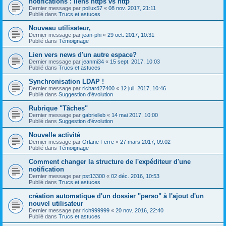
notifications : liens https vs http
Dernier message par
pollux57
«
08 nov. 2017, 21:11
Publié dans
Trucs et astuces
Nouveau utilisateur,
Dernier message par
jean-phi
«
29 oct. 2017, 10:31
Publié dans
Témoignage
Lien vers news d'un autre espace?
Dernier message par
jeanmi34
«
15 sept. 2017, 10:03
Publié dans
Trucs et astuces
Synchronisation LDAP !
Dernier message par
richard27400
«
12 juil. 2017, 10:46
Publié dans
Suggestion d'évolution
Rubrique "Tâches"
Dernier message par
gabrielleb
«
14 mai 2017, 10:00
Publié dans
Suggestion d'évolution
Nouvelle activité
Dernier message par
Orlane Ferre
«
27 mars 2017, 09:02
Publié dans
Témoignage
Comment changer la structure de l'expéditeur d'une
notification
Dernier message par
pst13300
«
02 déc. 2016, 10:53
Publié dans
Trucs et astuces
création automatique d'un dossier "perso" à l'ajout d'un
nouvel utilisateur
Dernier message par
rich999999
«
20 nov. 2016, 22:40
Publié dans
Trucs et astuces