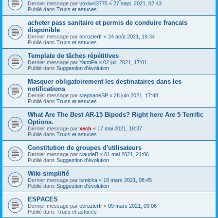
Dernier message par
voxiw43775
«
27 sept. 2021, 02:43
Publié dans
Trucs et astuces
acheter pass sanitaire et permis de conduire francais
disponible
Dernier message par
ecrozierfr
«
24 août 2021, 19:34
Publié dans
Trucs et astuces
Template de tâches répétitives
Dernier message par
YannPe
«
02 juil. 2021, 17:01
Publié dans
Suggestion d'évolution
Masquer obligatoirement les destinataires dans les
notifications
Dernier message par
stephaneSP
«
28 juin 2021, 17:48
Publié dans
Trucs et astuces
What Are The Best AR-15 Bipods? Right here Are 5 Terrific
Options.
Dernier message par
xech
«
17 mai 2021, 18:37
Publié dans
Trucs et astuces
Constitution de groupes d'utilisateurs
Dernier message par
claudeB
«
01 mai 2021, 21:06
Publié dans
Suggestion d'évolution
Wiki simplifié
Dernier message par
ismicka
«
18 mars 2021, 08:45
Publié dans
Suggestion d'évolution
ESPACES
Dernier message par
ecrozierfr
«
09 mars 2021, 09:06
Publié dans
Trucs et astuces