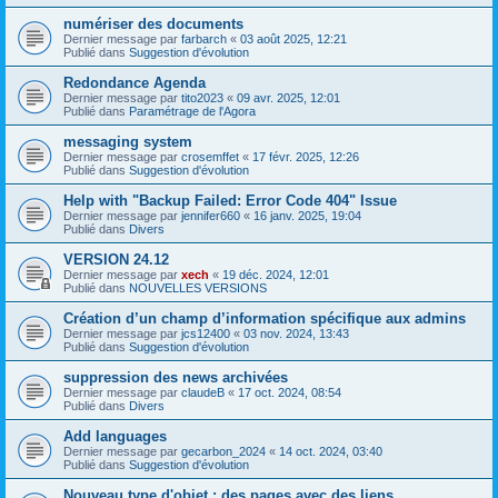
numériser des documents
Dernier message par
farbarch
«
03 août 2025, 12:21
Publié dans
Suggestion d'évolution
Redondance Agenda
Dernier message par
tito2023
«
09 avr. 2025, 12:01
Publié dans
Paramétrage de l'Agora
messaging system
Dernier message par
crosemffet
«
17 févr. 2025, 12:26
Publié dans
Suggestion d'évolution
Help with "Backup Failed: Error Code 404" Issue
Dernier message par
jennifer660
«
16 janv. 2025, 19:04
Publié dans
Divers
VERSION 24.12
Dernier message par
xech
«
19 déc. 2024, 12:01
Publié dans
NOUVELLES VERSIONS
Création d’un champ d’information spécifique aux admins
Dernier message par
jcs12400
«
03 nov. 2024, 13:43
Publié dans
Suggestion d'évolution
suppression des news archivées
Dernier message par
claudeB
«
17 oct. 2024, 08:54
Publié dans
Divers
Add languages
Dernier message par
gecarbon_2024
«
14 oct. 2024, 03:40
Publié dans
Suggestion d'évolution
Nouveau type d'objet : des pages avec des liens