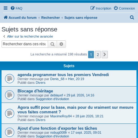
FAQ
Inscription
Connexion
R
Accueil du forum
Rechercher
Sujets sans réponse
e
Sujets sans réponse
c
Aller sur la recherche avancée
h
Rechercher
Recherche avancée
e
1
2
Suivant
La recherche a retourné 198 résultats
r
c
Sujets
h
agenda programmer tous les premiers Vendredi
e
Dernier message par
Denis_68
«
Hier, 20:19
Publié dans
Divers
r
Blocage d'héritage
Dernier message par
deblayef
«
29 juil. 2026, 14:16
Publié dans
Suggestion d'évolution
Agora suffit pour la base, mais pour du vraiment sur mesure
vous faites comment ?
Dernier message par
MaximeRoy84
«
28 juin 2026, 18:21
Publié dans
Divers
Ajout d'une fonction d'exporter les tâches
Dernier message par
nobug008fr
«
17 sept. 2025, 09:01
Publié dans
Suggestion d'évolution