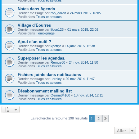
Publié dans
Trucs et astuces
Notes dans Agenda
Dernier message par
rob_caron
«
24 mars 2015, 16:05
Publié dans
Trucs et astuces
Village d'Eourres
Dernier message par
liloon123
«
01 mars 2015, 22:02
Publié dans
Témoignage
Ajout d'un outil ?
Dernier message par
kpetitje
«
14 janv. 2015, 15:38
Publié dans
Trucs et astuces
Superposer les agendas.
Dernier message par
Remus60
«
24 nov. 2014, 11:50
Publié dans
Trucs et astuces
Fichiers joints dans notifications
Dernier message par
Loreley
«
20 nov. 2014, 11:47
Publié dans
Trucs et astuces
Désabonnement mailing list
Dernier message par
Oemm84100
«
18 nov. 2014, 12:11
Publié dans
Trucs et astuces
1
2
Suivant
La recherche a retourné 198 résultats
Aller