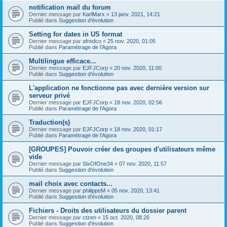
notification mail du forum
Dernier message par
KarlMarx
«
13 janv. 2021, 14:21
Publié dans
Suggestion d'évolution
Setting for dates in US format
Dernier message par
afredco
«
25 nov. 2020, 01:05
Publié dans
Paramétrage de l'Agora
Multilingue efficace...
Dernier message par
EJFJCorp
«
20 nov. 2020, 11:00
Publié dans
Suggestion d'évolution
L'application ne fonctionne pas avec dernière version sur
serveur privé
Dernier message par
EJFJCorp
«
18 nov. 2020, 02:56
Publié dans
Paramétrage de l'Agora
Traduction(s)
Dernier message par
EJFJCorp
«
18 nov. 2020, 01:17
Publié dans
Paramétrage de l'Agora
[GROUPES] Pouvoir créer des groupes d'utilisateurs même
vide
Dernier message par
SixOfOne34
«
07 nov. 2020, 11:57
Publié dans
Suggestion d'évolution
mail choix avec contacts...
Dernier message par
philippeM
«
05 nov. 2020, 13:41
Publié dans
Suggestion d'évolution
Fichiers - Droits des utilisateurs du dossier parent
Dernier message par
ctzen
«
15 oct. 2020, 08:26
Publié dans
Suggestion d'évolution