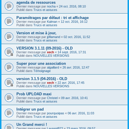
agenda de ressources
Dernier message par
nocha
«
24 oct. 2016, 08:10
Publié dans
Trucs et astuces
Paramétrages par défaut : tri et affichage
Dernier message par
Kalman
«
12 oct. 2016, 16:12
Publié dans
Trucs et astuces
Version et mise à jour,
Dernier message par
jpflamand
«
02 oct. 2016, 11:52
Publié dans
Trucs et astuces
VERSION 3.1.11 (09-2016) - OLD
Dernier message par
xech
«
14 sept. 2016, 17:31
Publié dans
NOUVELLES VERSIONS
Super pour une association
Dernier message par
algaillard
«
26 avr. 2016, 12:47
Publié dans
Témoignage
version 3.1.5 (04-2016) - OLD
Dernier message par
xech
«
22 avr. 2016, 17:45
Publié dans
NOUVELLES VERSIONS
Prob UPLOAD maxi
Dernier message par
Christel
«
09 avr. 2016, 10:41
Publié dans
Trucs et astuces
Intégrer un pad
Dernier message par
pourquoipas
«
06 avr. 2016, 11:03
Publié dans
Trucs et astuces
Un Grand merci !
Dernier message par
LaurentB72
«
23 mars 2016, 09:57