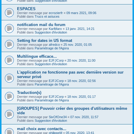
Publié dans
Suggestion d'évolution
ESPACES
Dernier message par
ecrozierfr
«
09 mars 2021, 09:06
Publié dans
Trucs et astuces
notification mail du forum
Dernier message par
KarlMarx
«
13 janv. 2021, 14:21
Publié dans
Suggestion d'évolution
Setting for dates in US format
Dernier message par
afredco
«
25 nov. 2020, 01:05
Publié dans
Paramétrage de l'Agora
Multilingue efficace...
Dernier message par
EJFJCorp
«
20 nov. 2020, 11:00
Publié dans
Suggestion d'évolution
L'application ne fonctionne pas avec dernière version sur
serveur privé
Dernier message par
EJFJCorp
«
18 nov. 2020, 02:56
Publié dans
Paramétrage de l'Agora
Traduction(s)
Dernier message par
EJFJCorp
«
18 nov. 2020, 01:17
Publié dans
Paramétrage de l'Agora
[GROUPES] Pouvoir créer des groupes d'utilisateurs même
vide
Dernier message par
SixOfOne34
«
07 nov. 2020, 11:57
Publié dans
Suggestion d'évolution
mail choix avec contacts...
Dernier message par
philippeM
«
05 nov. 2020, 13:41