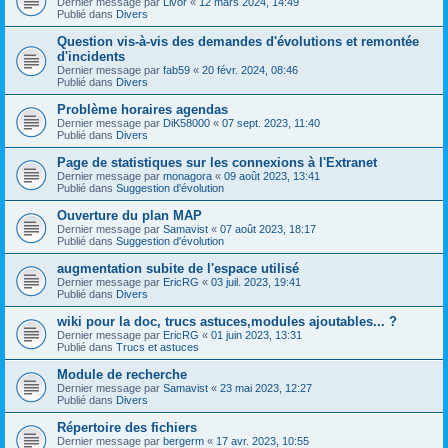
Dernier message par
Livor
«
12 mars 2024, 14:49
Publié dans
Divers
Question vis-à-vis des demandes d'évolutions et remontée
d'incidents
Dernier message par
fab59
«
20 févr. 2024, 08:46
Publié dans
Divers
Problème horaires agendas
Dernier message par
DiK58000
«
07 sept. 2023, 11:40
Publié dans
Divers
Page de statistiques sur les connexions à l'Extranet
Dernier message par
monagora
«
09 août 2023, 13:41
Publié dans
Suggestion d'évolution
Ouverture du plan MAP
Dernier message par
Samavist
«
07 août 2023, 18:17
Publié dans
Suggestion d'évolution
augmentation subite de l'espace utilisé
Dernier message par
EricRG
«
03 juil. 2023, 19:41
Publié dans
Divers
wiki pour la doc, trucs astuces,modules ajoutables... ?
Dernier message par
EricRG
«
01 juin 2023, 13:31
Publié dans
Trucs et astuces
Module de recherche
Dernier message par
Samavist
«
23 mai 2023, 12:27
Publié dans
Divers
Répertoire des fichiers
Dernier message par
bergerm
«
17 avr. 2023, 10:55