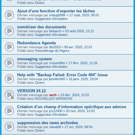
Publié dans
Divers
Ajout d'une fonction d'exporter les tâches
Dernier message par
nobug008fr
«
17 sept. 2025, 09:01
Publié dans
Suggestion d'évolution
numériser des documents
Dernier message par
farbarch
«
03 août 2025, 12:21
Publié dans
Suggestion d'évolution
Redondance Agenda
Dernier message par
tito2023
«
09 avr. 2025, 12:01
Publié dans
Paramétrage de l'Agora
messaging system
Dernier message par
crosemffet
«
17 févr. 2025, 12:26
Publié dans
Suggestion d'évolution
Help with "Backup Failed: Error Code 404" Issue
Dernier message par
jennifer660
«
16 janv. 2025, 19:04
Publié dans
Divers
VERSION 24.12
Dernier message par
xech
«
19 déc. 2024, 12:01
Publié dans
NOUVELLES VERSIONS
Création d’un champ d’information spécifique aux admins
Dernier message par
jcs12400
«
03 nov. 2024, 13:43
Publié dans
Suggestion d'évolution
suppression des news archivées
Dernier message par
claudeB
«
17 oct. 2024, 08:54
Publié dans
Divers