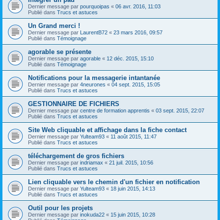
Dernier message par
pourquoipas
«
06 avr. 2016, 11:03
Publié dans
Trucs et astuces
Un Grand merci !
Dernier message par
LaurentB72
«
23 mars 2016, 09:57
Publié dans
Témoignage
agorable se présente
Dernier message par
agorable
«
12 déc. 2015, 15:10
Publié dans
Témoignage
Notifications pour la messagerie intantanée
Dernier message par
4neurones
«
04 sept. 2015, 15:05
Publié dans
Trucs et astuces
GESTIONNAIRE DE FICHIERS
Dernier message par
centre de formation apprentis
«
03 sept. 2015, 22:07
Publié dans
Trucs et astuces
Site Web cliquable et affichage dans la fiche contact
Dernier message par
Yulteam93
«
11 août 2015, 11:47
Publié dans
Trucs et astuces
téléchargement de gros fichiers
Dernier message par
indriamax
«
21 juil. 2015, 10:56
Publié dans
Trucs et astuces
Lien cliquable vers le chemin d'un fichier en notification
Dernier message par
Yulteam93
«
18 juin 2015, 14:13
Publié dans
Trucs et astuces
Outil pour les projets
Dernier message par
inokuda22
«
15 juin 2015, 10:28