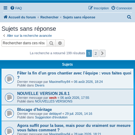
FAQ
Inscription
Connexion
R
Accueil du forum
Rechercher
Sujets sans réponse
e
Sujets sans réponse
c
Aller sur la recherche avancée
h
Rechercher
Recherche avancée
e
1
2
Suivant
La recherche a retourné 199 résultats
r
c
Sujets
h
Fêter la fin d'un gros chantier avec l'équipe : vous faites quoi
e
?
Dernier message par
MaximeRoy84
«
06 août 2026, 18:24
r
Publié dans
Divers
NOUVELLE VERSION 26.8.1
Dernier message par
xech
«
06 août 2026, 17:55
Publié dans
NOUVELLES VERSIONS
Blocage d'héritage
Dernier message par
deblayef
«
29 juil. 2026, 14:16
Publié dans
Suggestion d'évolution
Agora suffit pour la base, mais pour du vraiment sur mesure
vous faites comment ?
Dernier message par
MaximeRoy84
«
28 juin 2026, 18:21