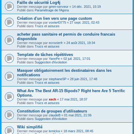
Faille de sécurité Log4j
Dernier message par
gmm-serveur
«
14 déc. 2021, 15:19
Publié dans
Paramétrage de l'Agora
Création d'un lien vers une page custom
Dernier message par
voxiw43775
«
27 sept. 2021, 02:43
Publié dans
Trucs et astuces
acheter pass sanitaire et permis de conduire francais
disponible
Dernier message par
ecrozierfr
«
24 août 2021, 19:34
Publié dans
Trucs et astuces
Template de tâches répétitives
Dernier message par
YannPe
«
02 juil. 2021, 17:01
Publié dans
Suggestion d'évolution
Masquer obligatoirement les destinataires dans les
notifications
Dernier message par
stephaneSP
«
28 juin 2021, 17:48
Publié dans
Trucs et astuces
What Are The Best AR-15 Bipods? Right here Are 5 Terrific
Options.
Dernier message par
xech
«
17 mai 2021, 18:37
Publié dans
Trucs et astuces
Constitution de groupes d'utilisateurs
Dernier message par
claudeB
«
01 mai 2021, 21:06
Publié dans
Suggestion d'évolution
Wiki simplifié
Dernier message par
ismicka
«
18 mars 2021, 08:45