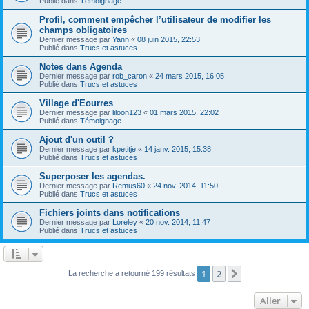
Publié dans
Témoignage
Profil, comment empêcher l’utilisateur de modifier les
champs obligatoires
Dernier message par
Yann
«
08 juin 2015, 22:53
Publié dans
Trucs et astuces
Notes dans Agenda
Dernier message par
rob_caron
«
24 mars 2015, 16:05
Publié dans
Trucs et astuces
Village d'Eourres
Dernier message par
liloon123
«
01 mars 2015, 22:02
Publié dans
Témoignage
Ajout d'un outil ?
Dernier message par
kpetitje
«
14 janv. 2015, 15:38
Publié dans
Trucs et astuces
Superposer les agendas.
Dernier message par
Remus60
«
24 nov. 2014, 11:50
Publié dans
Trucs et astuces
Fichiers joints dans notifications
Dernier message par
Loreley
«
20 nov. 2014, 11:47
Publié dans
Trucs et astuces
1
2
Suivant
La recherche a retourné 199 résultats
Aller