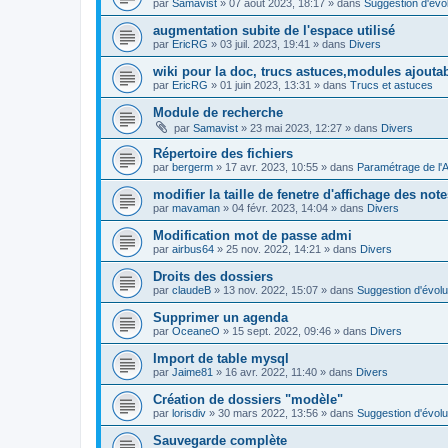
par
Samavist
»
07 août 2023, 18:17
» dans
Suggestion d'évol
augmentation subite de l'espace utilisé
par
EricRG
»
03 juil. 2023, 19:41
» dans
Divers
wiki pour la doc, trucs astuces,modules ajoutab
par
EricRG
»
01 juin 2023, 13:31
» dans
Trucs et astuces
Module de recherche
par
Samavist
»
23 mai 2023, 12:27
» dans
Divers
Répertoire des fichiers
par
bergerm
»
17 avr. 2023, 10:55
» dans
Paramétrage de l'
modifier la taille de fenetre d'affichage des not
par
mavaman
»
04 févr. 2023, 14:04
» dans
Divers
Modification mot de passe admi
par
airbus64
»
25 nov. 2022, 14:21
» dans
Divers
Droits des dossiers
par
claudeB
»
13 nov. 2022, 15:07
» dans
Suggestion d'évolu
Supprimer un agenda
par
OceaneO
»
15 sept. 2022, 09:46
» dans
Divers
Import de table mysql
par
Jaime81
»
16 avr. 2022, 11:40
» dans
Divers
Création de dossiers "modèle"
par
lorisdiv
»
30 mars 2022, 13:56
» dans
Suggestion d'évolu
Sauvegarde complète