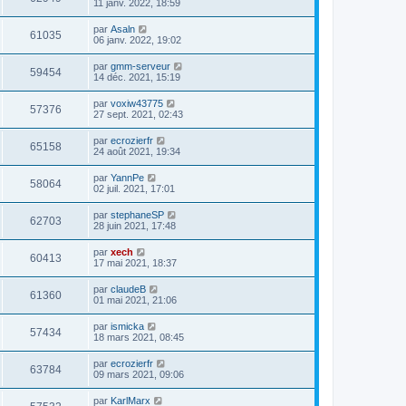
11 janv. 2022, 18:59
par
Asaln
61035
06 janv. 2022, 19:02
par
gmm-serveur
59454
14 déc. 2021, 15:19
par
voxiw43775
57376
27 sept. 2021, 02:43
par
ecrozierfr
65158
24 août 2021, 19:34
par
YannPe
58064
02 juil. 2021, 17:01
par
stephaneSP
62703
28 juin 2021, 17:48
par
xech
60413
17 mai 2021, 18:37
par
claudeB
61360
01 mai 2021, 21:06
par
ismicka
57434
18 mars 2021, 08:45
par
ecrozierfr
63784
09 mars 2021, 09:06
par
KarlMarx