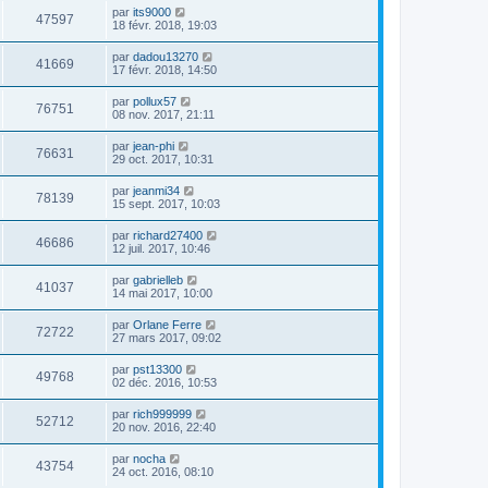
par
its9000
47597
18 févr. 2018, 19:03
par
dadou13270
41669
17 févr. 2018, 14:50
par
pollux57
76751
08 nov. 2017, 21:11
par
jean-phi
76631
29 oct. 2017, 10:31
par
jeanmi34
78139
15 sept. 2017, 10:03
par
richard27400
46686
12 juil. 2017, 10:46
par
gabrielleb
41037
14 mai 2017, 10:00
par
Orlane Ferre
72722
27 mars 2017, 09:02
par
pst13300
49768
02 déc. 2016, 10:53
par
rich999999
52712
20 nov. 2016, 22:40
par
nocha
43754
24 oct. 2016, 08:10