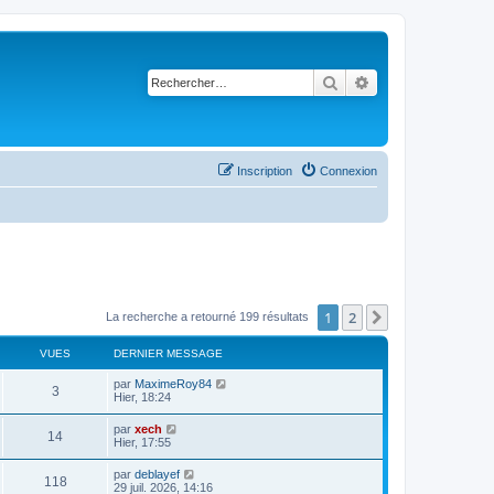
Rechercher
Recherche avancé
Inscription
Connexion
1
2
Suivant
La recherche a retourné 199 résultats
VUES
DERNIER MESSAGE
par
MaximeRoy84
3
Hier, 18:24
par
xech
14
Hier, 17:55
par
deblayef
118
29 juil. 2026, 14:16