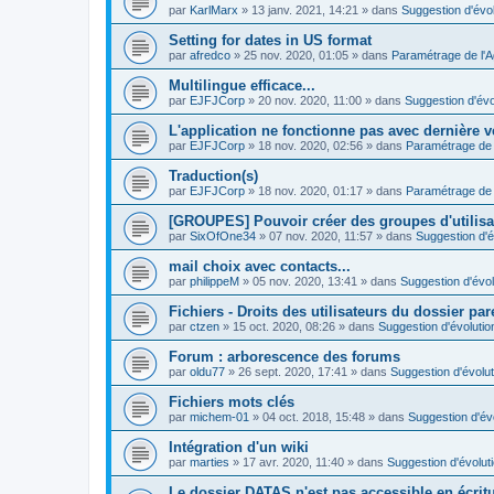
par
KarlMarx
»
13 janv. 2021, 14:21
» dans
Suggestion d'évol
Setting for dates in US format
par
afredco
»
25 nov. 2020, 01:05
» dans
Paramétrage de l'
Multilingue efficace...
par
EJFJCorp
»
20 nov. 2020, 11:00
» dans
Suggestion d'évo
L'application ne fonctionne pas avec dernière v
par
EJFJCorp
»
18 nov. 2020, 02:56
» dans
Paramétrage de 
Traduction(s)
par
EJFJCorp
»
18 nov. 2020, 01:17
» dans
Paramétrage de 
[GROUPES] Pouvoir créer des groupes d'utilis
par
SixOfOne34
»
07 nov. 2020, 11:57
» dans
Suggestion d'é
mail choix avec contacts...
par
philippeM
»
05 nov. 2020, 13:41
» dans
Suggestion d'évol
Fichiers - Droits des utilisateurs du dossier par
par
ctzen
»
15 oct. 2020, 08:26
» dans
Suggestion d'évolutio
Forum : arborescence des forums
par
oldu77
»
26 sept. 2020, 17:41
» dans
Suggestion d'évolut
Fichiers mots clés
par
michem-01
»
04 oct. 2018, 15:48
» dans
Suggestion d'év
Intégration d'un wiki
par
marties
»
17 avr. 2020, 11:40
» dans
Suggestion d'évolut
Le dossier DATAS n'est pas accessible en écritur