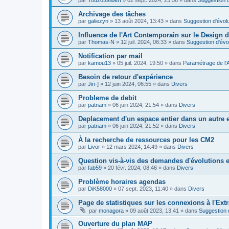
Archivage des tâches
par
galiezyn
»
13 août 2024, 13:43
» dans
Suggestion d'évolu
Influence de l'Art Contemporain sur le Design d
par
Thomas-N
»
12 juil. 2024, 06:33
» dans
Suggestion d'évo
Notification par mail
par
kamou13
»
05 juil. 2024, 19:50
» dans
Paramétrage de l'
Besoin de retour d'expérience
par
Jin-]
»
12 juin 2024, 06:55
» dans
Divers
Probleme de debit
par
patnam
»
06 juin 2024, 21:54
» dans
Divers
Deplacement d'un espace entier dans un autre
par
patnam
»
06 juin 2024, 21:52
» dans
Divers
À la recherche de ressources pour les CM2
par
Livor
»
12 mars 2024, 14:49
» dans
Divers
Question vis-à-vis des demandes d'évolutions e
par
fab59
»
20 févr. 2024, 08:46
» dans
Divers
Problème horaires agendas
par
DiK58000
»
07 sept. 2023, 11:40
» dans
Divers
Page de statistiques sur les connexions à l'Ext
par
monagora
»
09 août 2023, 13:41
» dans
Suggestion d
Ouverture du plan MAP