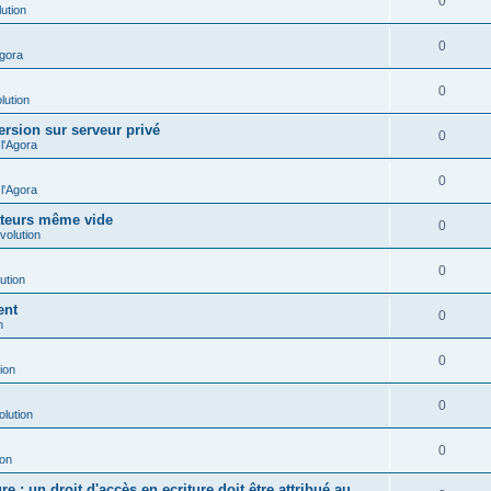
0
ution
0
Agora
0
lution
ersion sur serveur privé
0
l'Agora
0
l'Agora
ateurs même vide
0
volution
0
ution
ent
0
n
0
ion
0
olution
0
ion
e : un droit d'accès en ecriture doit être attribué au