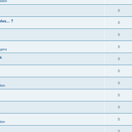
ution
0
les... ?
0
0
0
Agora
es
0
0
0
tion
0
0
0
tion
0