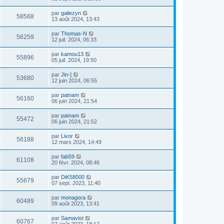
par
galiezyn
58568
13 août 2024, 13:43
par
Thomas-N
56259
12 juil. 2024, 06:33
par
kamou13
55896
05 juil. 2024, 19:50
par
Jin-]
53680
12 juin 2024, 06:55
par
patnam
56160
06 juin 2024, 21:54
par
patnam
55472
06 juin 2024, 21:52
par
Livor
56188
12 mars 2024, 14:49
par
fab59
61108
20 févr. 2024, 08:46
par
DiK58000
55679
07 sept. 2023, 11:40
par
monagora
60489
09 août 2023, 13:41
par
Samavist
60767
07 août 2023, 18:17