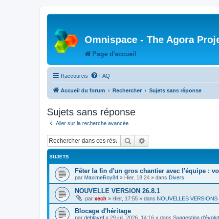
Omnispace - The Agora Proj
Page d'accueil
Raccourcis
FAQ
Accueil du forum
Rechercher
Sujets sans réponse
Sujets sans réponse
Aller sur la recherche avancée
Rechercher
Recherche avancée
SUJETS
Fêter la fin d'un gros chantier avec l'équipe : v
par
MaximeRoy84
»
Hier, 18:24
» dans
Divers
NOUVELLE VERSION 26.8.1
par
xech
»
Hier, 17:55
» dans
NOUVELLES VERSIONS
Blocage d'héritage
par
deblayef
»
29 juil. 2026, 14:16
» dans
Suggestion d'évolut