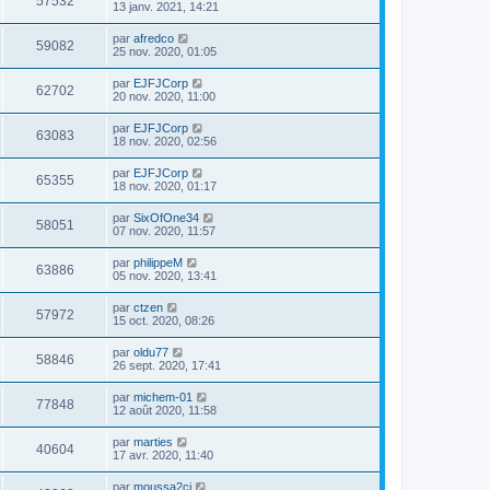
57532
13 janv. 2021, 14:21
par
afredco
59082
25 nov. 2020, 01:05
par
EJFJCorp
62702
20 nov. 2020, 11:00
par
EJFJCorp
63083
18 nov. 2020, 02:56
par
EJFJCorp
65355
18 nov. 2020, 01:17
par
SixOfOne34
58051
07 nov. 2020, 11:57
par
philippeM
63886
05 nov. 2020, 13:41
par
ctzen
57972
15 oct. 2020, 08:26
par
oldu77
58846
26 sept. 2020, 17:41
par
michem-01
77848
12 août 2020, 11:58
par
marties
40604
17 avr. 2020, 11:40
par
moussa2ci