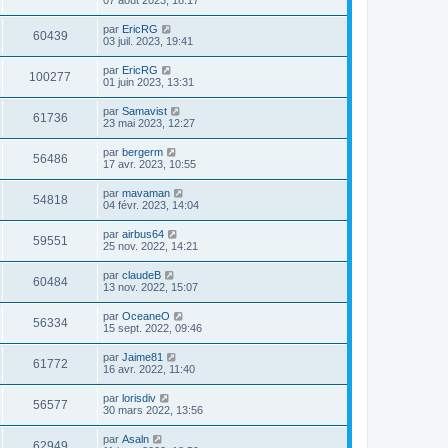
par
EricRG
60439
03 juil. 2023, 19:41
par
EricRG
100277
01 juin 2023, 13:31
par
Samavist
61736
23 mai 2023, 12:27
par
bergerm
56486
17 avr. 2023, 10:55
par
mavaman
54818
04 févr. 2023, 14:04
par
airbus64
59551
25 nov. 2022, 14:21
par
claudeB
60484
13 nov. 2022, 15:07
par
OceaneO
56334
15 sept. 2022, 09:46
par
Jaime81
61772
16 avr. 2022, 11:40
par
lorisdiv
56577
30 mars 2022, 13:56
par
Asaln
62949