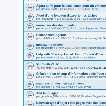
Agora suffit pour la base, mais pour du vraim
par
MaximeRoy84
»
28 juin 2026, 18:21
» dans
Divers
Ajout d'une fonction d'exporter les tâches
par
nobug008fr
»
17 sept. 2025, 09:01
» dans
Suggestion d'é
numériser des documents
par
farbarch
»
03 août 2025, 12:21
» dans
Suggestion d'évol
Redondance Agenda
par
tito2023
»
09 avr. 2025, 12:01
» dans
Paramétrage de l'A
messaging system
par
crosemffet
»
17 févr. 2025, 12:26
» dans
Suggestion d'év
Help with "Backup Failed: Error Code 404" Issu
par
jennifer660
»
16 janv. 2025, 19:04
» dans
Divers
VERSION 24.12
par
xech
»
19 déc. 2024, 12:01
» dans
NOUVELLES VE
Création d’un champ d’information spécifique
par
jcs12400
»
03 nov. 2024, 13:43
» dans
Suggestion d'évol
suppression des news archivées
par
claudeB
»
17 oct. 2024, 08:54
» dans
Divers
Add languages
par
gecarbon_2024
»
14 oct. 2024, 03:40
» dans
Suggestion 
Nouveau type d'objet : des pages avec des lien
par
TouzotGilbert
»
02 sept. 2024, 23:56
» dans
Suggestion d