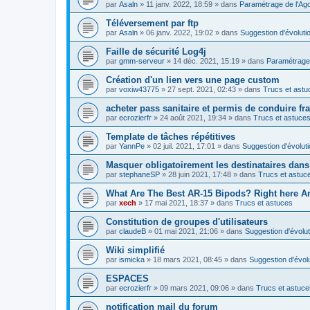
par
Asaln
»
11 janv. 2022, 18:59
» dans
Paramétrage de l'Ag
Téléversement par ftp
par
Asaln
»
06 janv. 2022, 19:02
» dans
Suggestion d'évoluti
Faille de sécurité Log4j
par
gmm-serveur
»
14 déc. 2021, 15:19
» dans
Paramétrage 
Création d'un lien vers une page custom
par
voxiw43775
»
27 sept. 2021, 02:43
» dans
Trucs et astu
acheter pass sanitaire et permis de conduire fr
par
ecrozierfr
»
24 août 2021, 19:34
» dans
Trucs et astuce
Template de tâches répétitives
par
YannPe
»
02 juil. 2021, 17:01
» dans
Suggestion d'évolut
Masquer obligatoirement les destinataires dans 
par
stephaneSP
»
28 juin 2021, 17:48
» dans
Trucs et astuc
What Are The Best AR-15 Bipods? Right here Are
par
xech
»
17 mai 2021, 18:37
» dans
Trucs et astuces
Constitution de groupes d'utilisateurs
par
claudeB
»
01 mai 2021, 21:06
» dans
Suggestion d'évolut
Wiki simplifié
par
ismicka
»
18 mars 2021, 08:45
» dans
Suggestion d'évol
ESPACES
par
ecrozierfr
»
09 mars 2021, 09:06
» dans
Trucs et astuce
notification mail du forum