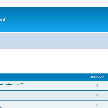
ect
RÉPONSES
ous faites quoi ?
0
0
0
ion