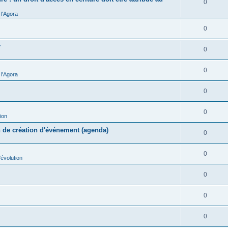
0
l'Agora
0
r
0
0
l'Agora
0
0
ion
n de création d'événement (agenda)
0
0
évolution
0
0
0