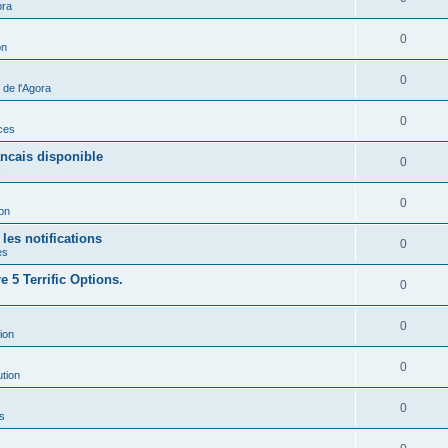
ora
0
on
0
de l'Agora
0
ces
ancais disponible
0
s
0
ion
les notifications
0
es
 5 Terrific Options.
0
0
ion
0
ution
0
s