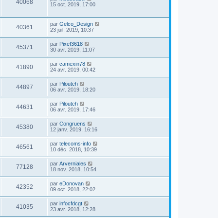
40068
15 oct. 2019, 17:00
par
Gelco_Design
40361
23 juil. 2019, 10:37
par
Pixef3618
45371
30 avr. 2019, 11:07
par
camexin78
41890
24 avr. 2019, 00:42
par
Piloutch
44897
06 avr. 2019, 18:20
par
Piloutch
44631
06 avr. 2019, 17:46
par
Congruens
45380
12 janv. 2019, 16:16
par
telecoms-info
46561
10 déc. 2018, 10:39
par
Arverniales
77128
18 nov. 2018, 10:54
par
eDonovan
42352
09 oct. 2018, 22:02
par
infocfdcgt
41035
23 avr. 2018, 12:28