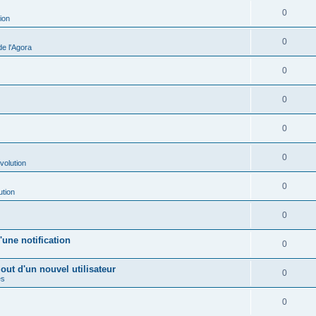
0
ion
0
e l'Agora
0
0
0
0
volution
0
ution
0
une notification
0
out d'un nouvel utilisateur
0
es
0