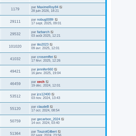
par
MaximeRoy84
1179
28 juin 2026, 18:21
par
nobug008fr
29111
17 sept. 2025, 09:01
par
farbarch
29532
03 août 2025, 12:21
par
tito2023
101020
09 avr. 2025, 12:01
par
crosemffet
41032
17 févr. 2025, 12:26
par
jennifer660
49421
16 janv. 2025, 19:04
par
xech
46459
19 déc. 2024, 12:01
par
jcs12400
53512
03 nov. 2024, 13:43
par
claudeB
55120
17 oct. 2024, 08:54
par
gecarbon_2024
50759
14 oct. 2024, 03:40
par
TouzotGilbert
51364
02 sept. 2024, 23:56