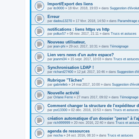
Import/Export des liens
par
its9000
»
18 févr. 2018, 19:03
» dans
Suggestion d'évolut
Erreur
par
dadou13270
»
17 févr. 2018, 14:50
» dans
Paramétrage d
notifications : liens https vs http
par
pollux57
»
08 nov. 2017, 21:11
» dans
Trucs et astuces
Nouveau utilisateur,
par
jean-phi
»
29 oct. 2017, 10:31
» dans
Témoignage
Lien vers news d'un autre espace?
par
jeanmi34
»
15 sept. 2017, 10:03
» dans
Trucs et astuces
Synchronisation LDAP !
par
richard27400
»
12 juil. 2017, 10:46
» dans
Suggestion d'é
Rubrique "Tâches"
par
gabrielleb
»
14 mai 2017, 10:00
» dans
Suggestion d'évol
Nouvelle activité
par
Orlane Ferre
»
27 mars 2017, 09:02
» dans
Témoignage
Comment changer la structure de l'expéditeur d'
par
pst13300
»
02 déc. 2016, 10:53
» dans
Trucs et astuces
création automatique d'un dossier "perso" à l'aj
par
rich999999
»
20 nov. 2016, 22:40
» dans
Trucs et astuc
agenda de ressources
par
nocha
»
24 oct. 2016, 08:10
» dans
Trucs et astuces