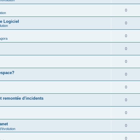
0
tion
e Logiciel
0
lution
0
Agora
0
0
 espace?
0
0
t remontée d'incidents
0
0
ranet
0
'évolution
0