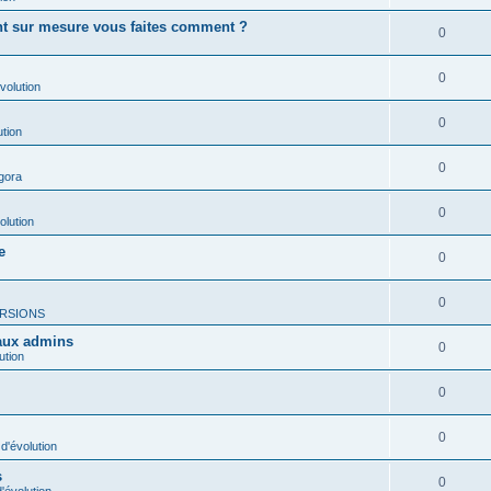
ent sur mesure vous faites comment ?
0
0
volution
0
ution
0
gora
0
olution
e
0
0
RSIONS
 aux admins
0
ution
0
0
d'évolution
s
0
'évolution