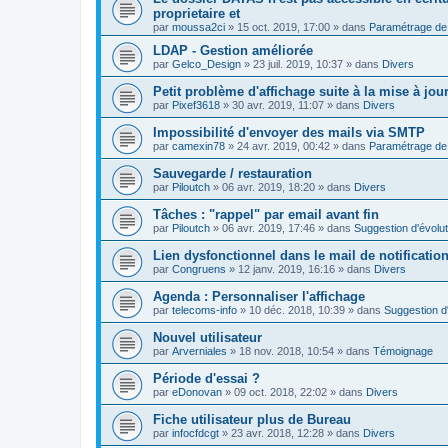
proprietaire et
par
moussa2ci
»
15 oct. 2019, 17:00
» dans
Paramétrage de 
LDAP - Gestion améliorée
par
Gelco_Design
»
23 juil. 2019, 10:37
» dans
Divers
Petit problème d'affichage suite à la mise à jou
par
Pixef3618
»
30 avr. 2019, 11:07
» dans
Divers
Impossibilité d'envoyer des mails via SMTP
par
camexin78
»
24 avr. 2019, 00:42
» dans
Paramétrage de 
Sauvegarde / restauration
par
Piloutch
»
06 avr. 2019, 18:20
» dans
Divers
Tâches : "rappel" par email avant fin
par
Piloutch
»
06 avr. 2019, 17:46
» dans
Suggestion d'évolut
Lien dysfonctionnel dans le mail de notificatio
par
Congruens
»
12 janv. 2019, 16:16
» dans
Divers
Agenda : Personnaliser l'affichage
par
telecoms-info
»
10 déc. 2018, 10:39
» dans
Suggestion d'
Nouvel utilisateur
par
Arverniales
»
18 nov. 2018, 10:54
» dans
Témoignage
Période d'essai ?
par
eDonovan
»
09 oct. 2018, 22:02
» dans
Divers
Fiche utilisateur plus de Bureau
par
infocfdcgt
»
23 avr. 2018, 12:28
» dans
Divers