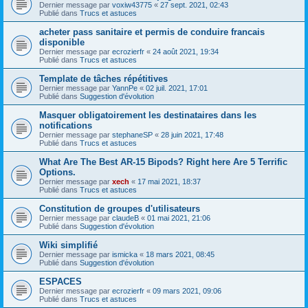
Dernier message par
voxiw43775
«
27 sept. 2021, 02:43
Publié dans
Trucs et astuces
acheter pass sanitaire et permis de conduire francais
disponible
Dernier message par
ecrozierfr
«
24 août 2021, 19:34
Publié dans
Trucs et astuces
Template de tâches répétitives
Dernier message par
YannPe
«
02 juil. 2021, 17:01
Publié dans
Suggestion d'évolution
Masquer obligatoirement les destinataires dans les
notifications
Dernier message par
stephaneSP
«
28 juin 2021, 17:48
Publié dans
Trucs et astuces
What Are The Best AR-15 Bipods? Right here Are 5 Terrific
Options.
Dernier message par
xech
«
17 mai 2021, 18:37
Publié dans
Trucs et astuces
Constitution de groupes d'utilisateurs
Dernier message par
claudeB
«
01 mai 2021, 21:06
Publié dans
Suggestion d'évolution
Wiki simplifié
Dernier message par
ismicka
«
18 mars 2021, 08:45
Publié dans
Suggestion d'évolution
ESPACES
Dernier message par
ecrozierfr
«
09 mars 2021, 09:06
Publié dans
Trucs et astuces