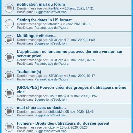
notification mail du forum
Dernier message par
KarlMarx
«
13 janv. 2021, 14:21
Publié dans
Suggestion d'évolution
Setting for dates in US format
Dernier message par
afredco
«
25 nov. 2020, 01:05
Publié dans
Paramétrage de l'Agora
Multilingue efficace...
Dernier message par
EJFJCorp
«
20 nov. 2020, 11:00
Publié dans
Suggestion d'évolution
L'application ne fonctionne pas avec dernière version sur
serveur privé
Dernier message par
EJFJCorp
«
18 nov. 2020, 02:56
Publié dans
Paramétrage de l'Agora
Traduction(s)
Dernier message par
EJFJCorp
«
18 nov. 2020, 01:17
Publié dans
Paramétrage de l'Agora
[GROUPES] Pouvoir créer des groupes d'utilisateurs même
vide
Dernier message par
SixOfOne34
«
07 nov. 2020, 11:57
Publié dans
Suggestion d'évolution
mail choix avec contacts...
Dernier message par
philippeM
«
05 nov. 2020, 13:41
Publié dans
Suggestion d'évolution
Fichiers - Droits des utilisateurs du dossier parent
Dernier message par
ctzen
«
15 oct. 2020, 08:26
Publié dans
Suggestion d'évolution