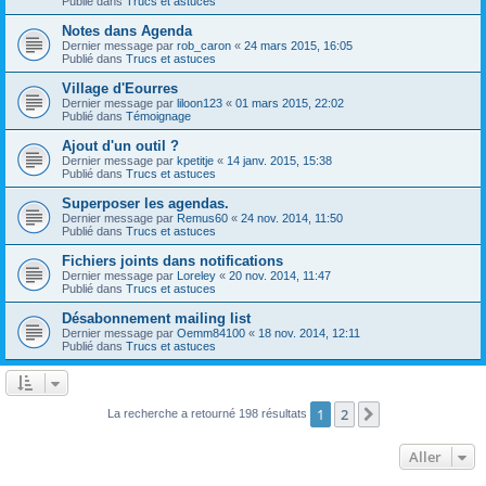
Publié dans
Trucs et astuces
Notes dans Agenda
Dernier message par
rob_caron
«
24 mars 2015, 16:05
Publié dans
Trucs et astuces
Village d'Eourres
Dernier message par
liloon123
«
01 mars 2015, 22:02
Publié dans
Témoignage
Ajout d'un outil ?
Dernier message par
kpetitje
«
14 janv. 2015, 15:38
Publié dans
Trucs et astuces
Superposer les agendas.
Dernier message par
Remus60
«
24 nov. 2014, 11:50
Publié dans
Trucs et astuces
Fichiers joints dans notifications
Dernier message par
Loreley
«
20 nov. 2014, 11:47
Publié dans
Trucs et astuces
Désabonnement mailing list
Dernier message par
Oemm84100
«
18 nov. 2014, 12:11
Publié dans
Trucs et astuces
1
2
Suivant
La recherche a retourné 198 résultats
Aller