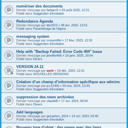
numériser des documents
Dernier message par
farbarch
«
03 août 2025, 12:21
Publié dans
Suggestion d'évolution
Redondance Agenda
Dernier message par
tito2023
«
09 avr. 2025, 12:01
Publié dans
Paramétrage de l'Agora
messaging system
Dernier message par
crosemffet
«
17 févr. 2025, 12:26
Publié dans
Suggestion d'évolution
Help with "Backup Failed: Error Code 404" Issue
Dernier message par
jennifer660
«
16 janv. 2025, 19:04
Publié dans
Divers
VERSION 24.12
Dernier message par
xech
«
19 déc. 2024, 12:01
Publié dans
NOUVELLES VERSIONS
Création d’un champ d’information spécifique aux admins
Dernier message par
jcs12400
«
03 nov. 2024, 13:43
Publié dans
Suggestion d'évolution
suppression des news archivées
Dernier message par
claudeB
«
17 oct. 2024, 08:54
Publié dans
Divers
Add languages
Dernier message par
gecarbon_2024
«
14 oct. 2024, 03:40
Publié dans
Suggestion d'évolution
Nouveau type d'objet : des pages avec des liens