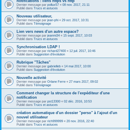
notifications : liens https vs http
Dernier message par
pollux57
«
08 nov. 2017, 21:11
Publié dans
Trucs et astuces
Nouveau utilisateur,
Dernier message par
jean-phi
«
29 oct. 2017, 10:31
Publié dans
Témoignage
Lien vers news d'un autre espace?
Dernier message par
jeanmi34
«
15 sept. 2017, 10:03
Publié dans
Trucs et astuces
Synchronisation LDAP !
Dernier message par
richard27400
«
12 juil. 2017, 10:46
Publié dans
Suggestion d'évolution
Rubrique "Tâches"
Dernier message par
gabrielleb
«
14 mai 2017, 10:00
Publié dans
Suggestion d'évolution
Nouvelle activité
Dernier message par
Orlane Ferre
«
27 mars 2017, 09:02
Publié dans
Témoignage
Comment changer la structure de l'expéditeur d'une
notification
Dernier message par
pst13300
«
02 déc. 2016, 10:53
Publié dans
Trucs et astuces
création automatique d'un dossier "perso" à l'ajout d'un
nouvel utilisateur
Dernier message par
rich999999
«
20 nov. 2016, 22:40
Publié dans
Trucs et astuces