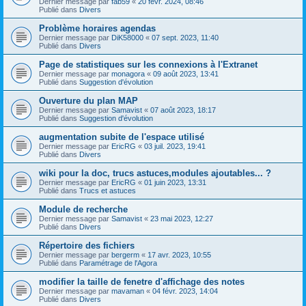
Dernier message par
fab59
«
20 févr. 2024, 08:46
Publié dans
Divers
Problème horaires agendas
Dernier message par
DiK58000
«
07 sept. 2023, 11:40
Publié dans
Divers
Page de statistiques sur les connexions à l'Extranet
Dernier message par
monagora
«
09 août 2023, 13:41
Publié dans
Suggestion d'évolution
Ouverture du plan MAP
Dernier message par
Samavist
«
07 août 2023, 18:17
Publié dans
Suggestion d'évolution
augmentation subite de l'espace utilisé
Dernier message par
EricRG
«
03 juil. 2023, 19:41
Publié dans
Divers
wiki pour la doc, trucs astuces,modules ajoutables... ?
Dernier message par
EricRG
«
01 juin 2023, 13:31
Publié dans
Trucs et astuces
Module de recherche
Dernier message par
Samavist
«
23 mai 2023, 12:27
Publié dans
Divers
Répertoire des fichiers
Dernier message par
bergerm
«
17 avr. 2023, 10:55
Publié dans
Paramétrage de l'Agora
modifier la taille de fenetre d'affichage des notes
Dernier message par
mavaman
«
04 févr. 2023, 14:04
Publié dans
Divers