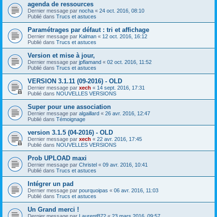
agenda de ressources
Dernier message par
nocha
«
24 oct. 2016, 08:10
Publié dans
Trucs et astuces
Paramétrages par défaut : tri et affichage
Dernier message par
Kalman
«
12 oct. 2016, 16:12
Publié dans
Trucs et astuces
Version et mise à jour,
Dernier message par
jpflamand
«
02 oct. 2016, 11:52
Publié dans
Trucs et astuces
VERSION 3.1.11 (09-2016) - OLD
Dernier message par
xech
«
14 sept. 2016, 17:31
Publié dans
NOUVELLES VERSIONS
Super pour une association
Dernier message par
algaillard
«
26 avr. 2016, 12:47
Publié dans
Témoignage
version 3.1.5 (04-2016) - OLD
Dernier message par
xech
«
22 avr. 2016, 17:45
Publié dans
NOUVELLES VERSIONS
Prob UPLOAD maxi
Dernier message par
Christel
«
09 avr. 2016, 10:41
Publié dans
Trucs et astuces
Intégrer un pad
Dernier message par
pourquoipas
«
06 avr. 2016, 11:03
Publié dans
Trucs et astuces
Un Grand merci !
Dernier message par
LaurentB72
«
23 mars 2016, 09:57