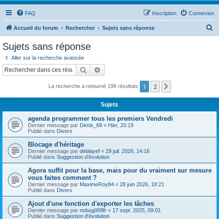
FAQ
Inscription
Connexion
R
Accueil du forum
Rechercher
Sujets sans réponse
e
Sujets sans réponse
c
Aller sur la recherche avancée
h
Rechercher
Recherche avancée
e
1
2
Suivant
La recherche a retourné 198 résultats
r
c
Sujets
h
agenda programmer tous les premiers Vendredi
e
Dernier message par
Denis_68
«
Hier, 20:19
Publié dans
Divers
r
Blocage d'héritage
Dernier message par
deblayef
«
29 juil. 2026, 14:16
Publié dans
Suggestion d'évolution
Agora suffit pour la base, mais pour du vraiment sur mesure
vous faites comment ?
Dernier message par
MaximeRoy84
«
28 juin 2026, 18:21
Publié dans
Divers
Ajout d'une fonction d'exporter les tâches
Dernier message par
nobug008fr
«
17 sept. 2025, 09:01
Publié dans
Suggestion d'évolution