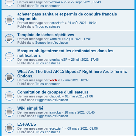
Dernier message par
voxiw43775
«
27 sept. 2021, 02:43
Publié dans
Trucs et astuces
acheter pass sanitaire et permis de conduire francais
disponible
Dernier message par
ecrozierfr
«
24 août 2021, 19:34
Publié dans
Trucs et astuces
Template de tâches répétitives
Dernier message par
YannPe
«
02 juil. 2021, 17:01
Publié dans
Suggestion d'évolution
Masquer obligatoirement les destinataires dans les
notifications
Dernier message par
stephaneSP
«
28 juin 2021, 17:48
Publié dans
Trucs et astuces
What Are The Best AR-15 Bipods? Right here Are 5 Terrific
Options.
Dernier message par
xech
«
17 mai 2021, 18:37
Publié dans
Trucs et astuces
Constitution de groupes d'utilisateurs
Dernier message par
claudeB
«
01 mai 2021, 21:06
Publié dans
Suggestion d'évolution
Wiki simplifié
Dernier message par
ismicka
«
18 mars 2021, 08:45
Publié dans
Suggestion d'évolution
ESPACES
Dernier message par
ecrozierfr
«
09 mars 2021, 09:06
Publié dans
Trucs et astuces