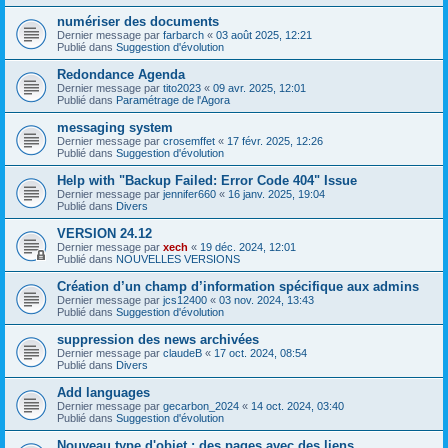
numériser des documents
Dernier message par
farbarch
«
03 août 2025, 12:21
Publié dans
Suggestion d'évolution
Redondance Agenda
Dernier message par
tito2023
«
09 avr. 2025, 12:01
Publié dans
Paramétrage de l'Agora
messaging system
Dernier message par
crosemffet
«
17 févr. 2025, 12:26
Publié dans
Suggestion d'évolution
Help with "Backup Failed: Error Code 404" Issue
Dernier message par
jennifer660
«
16 janv. 2025, 19:04
Publié dans
Divers
VERSION 24.12
Dernier message par
xech
«
19 déc. 2024, 12:01
Publié dans
NOUVELLES VERSIONS
Création d’un champ d’information spécifique aux admins
Dernier message par
jcs12400
«
03 nov. 2024, 13:43
Publié dans
Suggestion d'évolution
suppression des news archivées
Dernier message par
claudeB
«
17 oct. 2024, 08:54
Publié dans
Divers
Add languages
Dernier message par
gecarbon_2024
«
14 oct. 2024, 03:40
Publié dans
Suggestion d'évolution
Nouveau type d'objet : des pages avec des liens