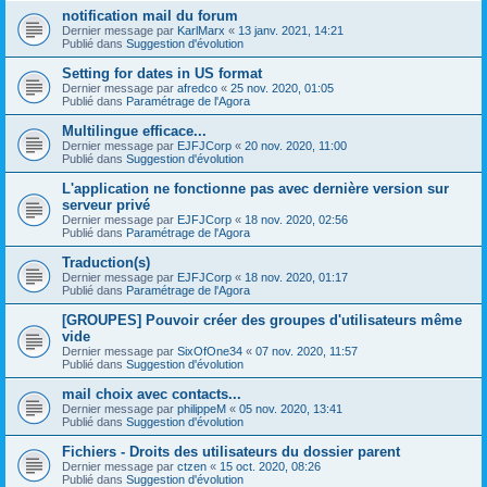
notification mail du forum
Dernier message par
KarlMarx
«
13 janv. 2021, 14:21
Publié dans
Suggestion d'évolution
Setting for dates in US format
Dernier message par
afredco
«
25 nov. 2020, 01:05
Publié dans
Paramétrage de l'Agora
Multilingue efficace...
Dernier message par
EJFJCorp
«
20 nov. 2020, 11:00
Publié dans
Suggestion d'évolution
L'application ne fonctionne pas avec dernière version sur
serveur privé
Dernier message par
EJFJCorp
«
18 nov. 2020, 02:56
Publié dans
Paramétrage de l'Agora
Traduction(s)
Dernier message par
EJFJCorp
«
18 nov. 2020, 01:17
Publié dans
Paramétrage de l'Agora
[GROUPES] Pouvoir créer des groupes d'utilisateurs même
vide
Dernier message par
SixOfOne34
«
07 nov. 2020, 11:57
Publié dans
Suggestion d'évolution
mail choix avec contacts...
Dernier message par
philippeM
«
05 nov. 2020, 13:41
Publié dans
Suggestion d'évolution
Fichiers - Droits des utilisateurs du dossier parent
Dernier message par
ctzen
«
15 oct. 2020, 08:26
Publié dans
Suggestion d'évolution