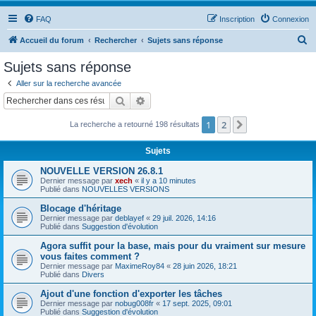
FAQ
Inscription
Connexion
R
Accueil du forum
Rechercher
Sujets sans réponse
e
Sujets sans réponse
c
Aller sur la recherche avancée
h
Rechercher
Recherche avancée
e
1
2
Suivant
La recherche a retourné 198 résultats
r
c
Sujets
h
NOUVELLE VERSION 26.8.1
e
Dernier message par
xech
«
il y a 10 minutes
Publié dans
NOUVELLES VERSIONS
r
Blocage d'héritage
Dernier message par
deblayef
«
29 juil. 2026, 14:16
Publié dans
Suggestion d'évolution
Agora suffit pour la base, mais pour du vraiment sur mesure
vous faites comment ?
Dernier message par
MaximeRoy84
«
28 juin 2026, 18:21
Publié dans
Divers
Ajout d'une fonction d'exporter les tâches
Dernier message par
nobug008fr
«
17 sept. 2025, 09:01
Publié dans
Suggestion d'évolution