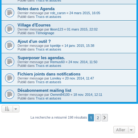
Publié dans
Trucs et astuces
Notes dans Agenda
Dernier message par
rob_caron
«
24 mars 2015, 16:05
Publié dans
Trucs et astuces
Village d'Eourres
Dernier message par
liloon123
«
01 mars 2015, 22:02
Publié dans
Témoignage
Ajout d'un outil ?
Dernier message par
kpetitje
«
14 janv. 2015, 15:38
Publié dans
Trucs et astuces
Superposer les agendas.
Dernier message par
Remus60
«
24 nov. 2014, 11:50
Publié dans
Trucs et astuces
Fichiers joints dans notifications
Dernier message par
Loreley
«
20 nov. 2014, 11:47
Publié dans
Trucs et astuces
Désabonnement mailing list
Dernier message par
Oemm84100
«
18 nov. 2014, 12:11
Publié dans
Trucs et astuces
1
2
Suivant
La recherche a retourné 198 résultats
Aller