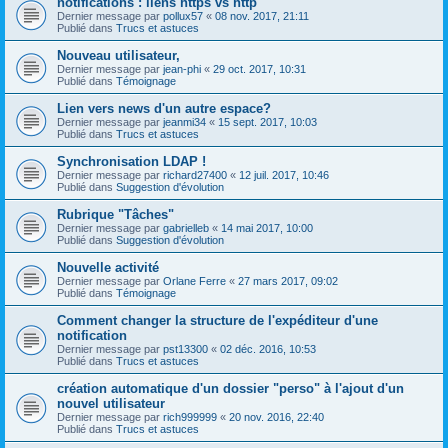
notifications : liens https vs http
Dernier message par
pollux57
«
08 nov. 2017, 21:11
Publié dans
Trucs et astuces
Nouveau utilisateur,
Dernier message par
jean-phi
«
29 oct. 2017, 10:31
Publié dans
Témoignage
Lien vers news d'un autre espace?
Dernier message par
jeanmi34
«
15 sept. 2017, 10:03
Publié dans
Trucs et astuces
Synchronisation LDAP !
Dernier message par
richard27400
«
12 juil. 2017, 10:46
Publié dans
Suggestion d'évolution
Rubrique "Tâches"
Dernier message par
gabrielleb
«
14 mai 2017, 10:00
Publié dans
Suggestion d'évolution
Nouvelle activité
Dernier message par
Orlane Ferre
«
27 mars 2017, 09:02
Publié dans
Témoignage
Comment changer la structure de l'expéditeur d'une
notification
Dernier message par
pst13300
«
02 déc. 2016, 10:53
Publié dans
Trucs et astuces
création automatique d'un dossier "perso" à l'ajout d'un
nouvel utilisateur
Dernier message par
rich999999
«
20 nov. 2016, 22:40
Publié dans
Trucs et astuces