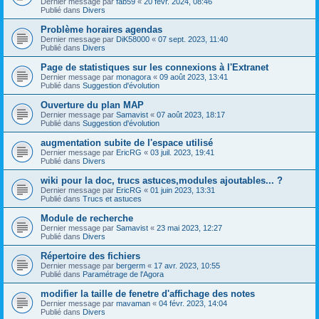
Dernier message par
fab59
«
20 févr. 2024, 08:46
Publié dans
Divers
Problème horaires agendas
Dernier message par
DiK58000
«
07 sept. 2023, 11:40
Publié dans
Divers
Page de statistiques sur les connexions à l'Extranet
Dernier message par
monagora
«
09 août 2023, 13:41
Publié dans
Suggestion d'évolution
Ouverture du plan MAP
Dernier message par
Samavist
«
07 août 2023, 18:17
Publié dans
Suggestion d'évolution
augmentation subite de l'espace utilisé
Dernier message par
EricRG
«
03 juil. 2023, 19:41
Publié dans
Divers
wiki pour la doc, trucs astuces,modules ajoutables... ?
Dernier message par
EricRG
«
01 juin 2023, 13:31
Publié dans
Trucs et astuces
Module de recherche
Dernier message par
Samavist
«
23 mai 2023, 12:27
Publié dans
Divers
Répertoire des fichiers
Dernier message par
bergerm
«
17 avr. 2023, 10:55
Publié dans
Paramétrage de l'Agora
modifier la taille de fenetre d'affichage des notes
Dernier message par
mavaman
«
04 févr. 2023, 14:04
Publié dans
Divers