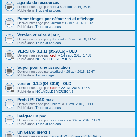
agenda de ressources
Dernier message par
nocha
«
24 oct. 2016, 08:10
Publié dans
Trucs et astuces
Paramétrages par défaut : tri et affichage
Dernier message par
Kalman
«
12 oct. 2016, 16:12
Publié dans
Trucs et astuces
Version et mise à jour,
Dernier message par
jpflamand
«
02 oct. 2016, 11:52
Publié dans
Trucs et astuces
VERSION 3.1.11 (09-2016) - OLD
Dernier message par
xech
«
14 sept. 2016, 17:31
Publié dans
NOUVELLES VERSIONS
Super pour une association
Dernier message par
algaillard
«
26 avr. 2016, 12:47
Publié dans
Témoignage
version 3.1.5 (04-2016) - OLD
Dernier message par
xech
«
22 avr. 2016, 17:45
Publié dans
NOUVELLES VERSIONS
Prob UPLOAD maxi
Dernier message par
Christel
«
09 avr. 2016, 10:41
Publié dans
Trucs et astuces
Intégrer un pad
Dernier message par
pourquoipas
«
06 avr. 2016, 11:03
Publié dans
Trucs et astuces
Un Grand merci !
Dernier message par
LaurentB72
«
23 mars 2016, 09:57