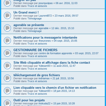
Dernier message par
pourquoipas
«
06 avr. 2016, 11:03
Publié dans
Trucs et astuces
Un Grand merci !
Dernier message par
LaurentB72
«
23 mars 2016, 09:57
Publié dans
Témoignage
agorable se présente
Dernier message par
agorable
«
12 déc. 2015, 15:10
Publié dans
Témoignage
Notifications pour la messagerie intantanée
Dernier message par
4neurones
«
04 sept. 2015, 15:05
Publié dans
Trucs et astuces
GESTIONNAIRE DE FICHIERS
Dernier message par
centre de formation apprentis
«
03 sept. 2015, 22:07
Publié dans
Trucs et astuces
Site Web cliquable et affichage dans la fiche contact
Dernier message par
Yulteam93
«
11 août 2015, 11:47
Publié dans
Trucs et astuces
téléchargement de gros fichiers
Dernier message par
indriamax
«
21 juil. 2015, 10:56
Publié dans
Trucs et astuces
Lien cliquable vers le chemin d'un fichier en notification
Dernier message par
Yulteam93
«
18 juin 2015, 14:13
Publié dans
Trucs et astuces
Outil pour les projets
Dernier message par
inokuda22
«
15 juin 2015, 10:28