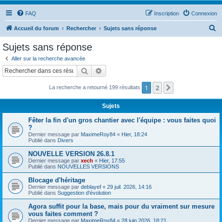
FAQ
Inscription
Connexion
R
Accueil du forum
Rechercher
Sujets sans réponse
e
Sujets sans réponse
c
Aller sur la recherche avancée
h
Rechercher
Recherche avancée
e
1
2
Suivant
La recherche a retourné 199 résultats
r
c
Sujets
h
Fêter la fin d'un gros chantier avec l'équipe : vous faites quoi
e
?
Dernier message par
MaximeRoy84
«
Hier, 18:24
r
Publié dans
Divers
NOUVELLE VERSION 26.8.1
Dernier message par
xech
«
Hier, 17:55
Publié dans
NOUVELLES VERSIONS
Blocage d'héritage
Dernier message par
deblayef
«
29 juil. 2026, 14:16
Publié dans
Suggestion d'évolution
Agora suffit pour la base, mais pour du vraiment sur mesure
vous faites comment ?
Dernier message par
MaximeRoy84
«
28 juin 2026, 18:21