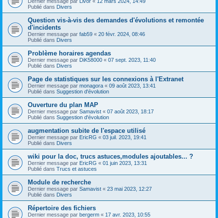
Dernier message par
Livor
«
12 mars 2024, 14:49
Publié dans
Divers
Question vis-à-vis des demandes d'évolutions et remontée
d'incidents
Dernier message par
fab59
«
20 févr. 2024, 08:46
Publié dans
Divers
Problème horaires agendas
Dernier message par
DiK58000
«
07 sept. 2023, 11:40
Publié dans
Divers
Page de statistiques sur les connexions à l'Extranet
Dernier message par
monagora
«
09 août 2023, 13:41
Publié dans
Suggestion d'évolution
Ouverture du plan MAP
Dernier message par
Samavist
«
07 août 2023, 18:17
Publié dans
Suggestion d'évolution
augmentation subite de l'espace utilisé
Dernier message par
EricRG
«
03 juil. 2023, 19:41
Publié dans
Divers
wiki pour la doc, trucs astuces,modules ajoutables... ?
Dernier message par
EricRG
«
01 juin 2023, 13:31
Publié dans
Trucs et astuces
Module de recherche
Dernier message par
Samavist
«
23 mai 2023, 12:27
Publié dans
Divers
Répertoire des fichiers
Dernier message par
bergerm
«
17 avr. 2023, 10:55