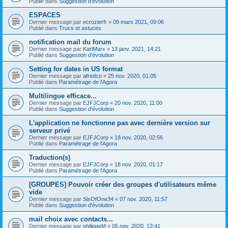
Publié dans
Suggestion d'évolution
ESPACES
Dernier message par
ecrozierfr
«
09 mars 2021, 09:06
Publié dans
Trucs et astuces
notification mail du forum
Dernier message par
KarlMarx
«
13 janv. 2021, 14:21
Publié dans
Suggestion d'évolution
Setting for dates in US format
Dernier message par
afredco
«
25 nov. 2020, 01:05
Publié dans
Paramétrage de l'Agora
Multilingue efficace...
Dernier message par
EJFJCorp
«
20 nov. 2020, 11:00
Publié dans
Suggestion d'évolution
L'application ne fonctionne pas avec dernière version sur
serveur privé
Dernier message par
EJFJCorp
«
18 nov. 2020, 02:56
Publié dans
Paramétrage de l'Agora
Traduction(s)
Dernier message par
EJFJCorp
«
18 nov. 2020, 01:17
Publié dans
Paramétrage de l'Agora
[GROUPES] Pouvoir créer des groupes d'utilisateurs même
vide
Dernier message par
SixOfOne34
«
07 nov. 2020, 11:57
Publié dans
Suggestion d'évolution
mail choix avec contacts...
Dernier message par
philippeM
«
05 nov. 2020, 13:41