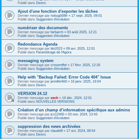
Publié dans
Divers
Ajout d'une fonction d'exporter les tâches
Dernier message par
nobug008fr
«
17 sept. 2025, 09:01
Publié dans
Suggestion d'évolution
numériser des documents
Dernier message par
farbarch
«
03 août 2025, 12:21
Publié dans
Suggestion d'évolution
Redondance Agenda
Dernier message par
tito2023
«
09 avr. 2025, 12:01
Publié dans
Paramétrage de l'Agora
messaging system
Dernier message par
crosemffet
«
17 févr. 2025, 12:26
Publié dans
Suggestion d'évolution
Help with "Backup Failed: Error Code 404" Issue
Dernier message par
jennifer660
«
16 janv. 2025, 19:04
Publié dans
Divers
VERSION 24.12
Dernier message par
xech
«
19 déc. 2024, 12:01
Publié dans
NOUVELLES VERSIONS
Création d’un champ d’information spécifique aux admins
Dernier message par
jcs12400
«
03 nov. 2024, 13:43
Publié dans
Suggestion d'évolution
suppression des news archivées
Dernier message par
claudeB
«
17 oct. 2024, 08:54
Publié dans
Divers