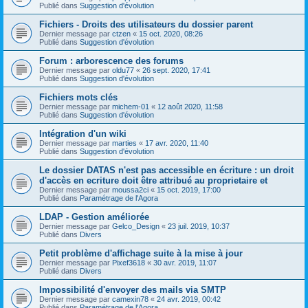
Publié dans
Suggestion d'évolution
Fichiers - Droits des utilisateurs du dossier parent
Dernier message par
ctzen
«
15 oct. 2020, 08:26
Publié dans
Suggestion d'évolution
Forum : arborescence des forums
Dernier message par
oldu77
«
26 sept. 2020, 17:41
Publié dans
Suggestion d'évolution
Fichiers mots clés
Dernier message par
michem-01
«
12 août 2020, 11:58
Publié dans
Suggestion d'évolution
Intégration d'un wiki
Dernier message par
marties
«
17 avr. 2020, 11:40
Publié dans
Suggestion d'évolution
Le dossier DATAS n'est pas accessible en écriture : un droit
d'accès en ecriture doit être attribué au proprietaire et
Dernier message par
moussa2ci
«
15 oct. 2019, 17:00
Publié dans
Paramétrage de l'Agora
LDAP - Gestion améliorée
Dernier message par
Gelco_Design
«
23 juil. 2019, 10:37
Publié dans
Divers
Petit problème d'affichage suite à la mise à jour
Dernier message par
Pixef3618
«
30 avr. 2019, 11:07
Publié dans
Divers
Impossibilité d'envoyer des mails via SMTP
Dernier message par
camexin78
«
24 avr. 2019, 00:42
Publié dans
Paramétrage de l'Agora