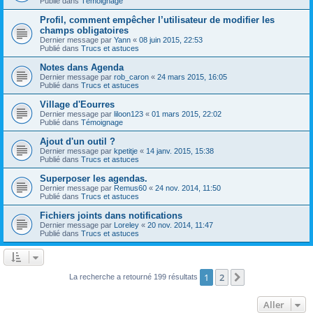
Publié dans
Témoignage
Profil, comment empêcher l’utilisateur de modifier les
champs obligatoires
Dernier message par
Yann
«
08 juin 2015, 22:53
Publié dans
Trucs et astuces
Notes dans Agenda
Dernier message par
rob_caron
«
24 mars 2015, 16:05
Publié dans
Trucs et astuces
Village d'Eourres
Dernier message par
liloon123
«
01 mars 2015, 22:02
Publié dans
Témoignage
Ajout d'un outil ?
Dernier message par
kpetitje
«
14 janv. 2015, 15:38
Publié dans
Trucs et astuces
Superposer les agendas.
Dernier message par
Remus60
«
24 nov. 2014, 11:50
Publié dans
Trucs et astuces
Fichiers joints dans notifications
Dernier message par
Loreley
«
20 nov. 2014, 11:47
Publié dans
Trucs et astuces
1
2
Suivant
La recherche a retourné 199 résultats
Aller