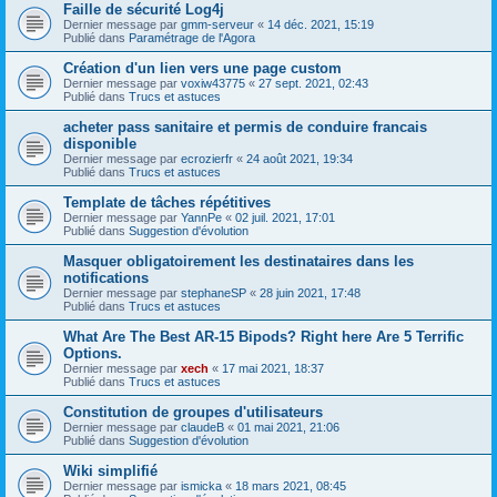
Faille de sécurité Log4j
Dernier message par
gmm-serveur
«
14 déc. 2021, 15:19
Publié dans
Paramétrage de l'Agora
Création d'un lien vers une page custom
Dernier message par
voxiw43775
«
27 sept. 2021, 02:43
Publié dans
Trucs et astuces
acheter pass sanitaire et permis de conduire francais
disponible
Dernier message par
ecrozierfr
«
24 août 2021, 19:34
Publié dans
Trucs et astuces
Template de tâches répétitives
Dernier message par
YannPe
«
02 juil. 2021, 17:01
Publié dans
Suggestion d'évolution
Masquer obligatoirement les destinataires dans les
notifications
Dernier message par
stephaneSP
«
28 juin 2021, 17:48
Publié dans
Trucs et astuces
What Are The Best AR-15 Bipods? Right here Are 5 Terrific
Options.
Dernier message par
xech
«
17 mai 2021, 18:37
Publié dans
Trucs et astuces
Constitution de groupes d'utilisateurs
Dernier message par
claudeB
«
01 mai 2021, 21:06
Publié dans
Suggestion d'évolution
Wiki simplifié
Dernier message par
ismicka
«
18 mars 2021, 08:45