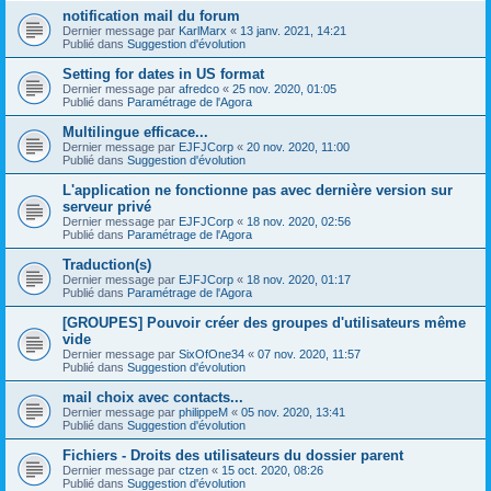
notification mail du forum
Dernier message par
KarlMarx
«
13 janv. 2021, 14:21
Publié dans
Suggestion d'évolution
Setting for dates in US format
Dernier message par
afredco
«
25 nov. 2020, 01:05
Publié dans
Paramétrage de l'Agora
Multilingue efficace...
Dernier message par
EJFJCorp
«
20 nov. 2020, 11:00
Publié dans
Suggestion d'évolution
L'application ne fonctionne pas avec dernière version sur
serveur privé
Dernier message par
EJFJCorp
«
18 nov. 2020, 02:56
Publié dans
Paramétrage de l'Agora
Traduction(s)
Dernier message par
EJFJCorp
«
18 nov. 2020, 01:17
Publié dans
Paramétrage de l'Agora
[GROUPES] Pouvoir créer des groupes d'utilisateurs même
vide
Dernier message par
SixOfOne34
«
07 nov. 2020, 11:57
Publié dans
Suggestion d'évolution
mail choix avec contacts...
Dernier message par
philippeM
«
05 nov. 2020, 13:41
Publié dans
Suggestion d'évolution
Fichiers - Droits des utilisateurs du dossier parent
Dernier message par
ctzen
«
15 oct. 2020, 08:26
Publié dans
Suggestion d'évolution