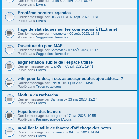
Dernier message par
fab59
«
20 févr. 2024, 08:46
Publié dans
Divers
Problème horaires agendas
Dernier message par
DiK58000
«
07 sept. 2023, 11:40
Publié dans
Divers
Page de statistiques sur les connexions à l'Extranet
Dernier message par
monagora
«
09 août 2023, 13:41
Publié dans
Suggestion d'évolution
Ouverture du plan MAP
Dernier message par
Samavist
«
07 août 2023, 18:17
Publié dans
Suggestion d'évolution
augmentation subite de l'espace utilisé
Dernier message par
EricRG
«
03 juil. 2023, 19:41
Publié dans
Divers
wiki pour la doc, trucs astuces,modules ajoutables... ?
Dernier message par
EricRG
«
01 juin 2023, 13:31
Publié dans
Trucs et astuces
Module de recherche
Dernier message par
Samavist
«
23 mai 2023, 12:27
Publié dans
Divers
Répertoire des fichiers
Dernier message par
bergerm
«
17 avr. 2023, 10:55
Publié dans
Paramétrage de l'Agora
modifier la taille de fenetre d'affichage des notes
Dernier message par
mavaman
«
04 févr. 2023, 14:04
Publié dans
Divers