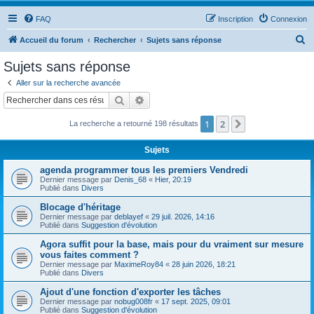
FAQ
Inscription
Connexion
R
Accueil du forum
Rechercher
Sujets sans réponse
e
Sujets sans réponse
c
Aller sur la recherche avancée
h
Rechercher
Recherche avancée
e
1
2
Suivant
La recherche a retourné 198 résultats
r
c
Sujets
h
agenda programmer tous les premiers Vendredi
e
Dernier message par
Denis_68
«
Hier, 20:19
Publié dans
Divers
r
Blocage d'héritage
Dernier message par
deblayef
«
29 juil. 2026, 14:16
Publié dans
Suggestion d'évolution
Agora suffit pour la base, mais pour du vraiment sur mesure
vous faites comment ?
Dernier message par
MaximeRoy84
«
28 juin 2026, 18:21
Publié dans
Divers
Ajout d'une fonction d'exporter les tâches
Dernier message par
nobug008fr
«
17 sept. 2025, 09:01
Publié dans
Suggestion d'évolution