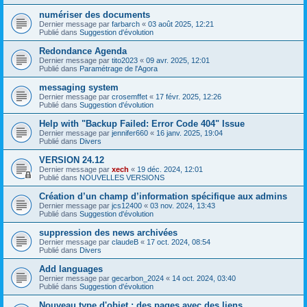
numériser des documents
Dernier message par
farbarch
«
03 août 2025, 12:21
Publié dans
Suggestion d'évolution
Redondance Agenda
Dernier message par
tito2023
«
09 avr. 2025, 12:01
Publié dans
Paramétrage de l'Agora
messaging system
Dernier message par
crosemffet
«
17 févr. 2025, 12:26
Publié dans
Suggestion d'évolution
Help with "Backup Failed: Error Code 404" Issue
Dernier message par
jennifer660
«
16 janv. 2025, 19:04
Publié dans
Divers
VERSION 24.12
Dernier message par
xech
«
19 déc. 2024, 12:01
Publié dans
NOUVELLES VERSIONS
Création d’un champ d’information spécifique aux admins
Dernier message par
jcs12400
«
03 nov. 2024, 13:43
Publié dans
Suggestion d'évolution
suppression des news archivées
Dernier message par
claudeB
«
17 oct. 2024, 08:54
Publié dans
Divers
Add languages
Dernier message par
gecarbon_2024
«
14 oct. 2024, 03:40
Publié dans
Suggestion d'évolution
Nouveau type d'objet : des pages avec des liens