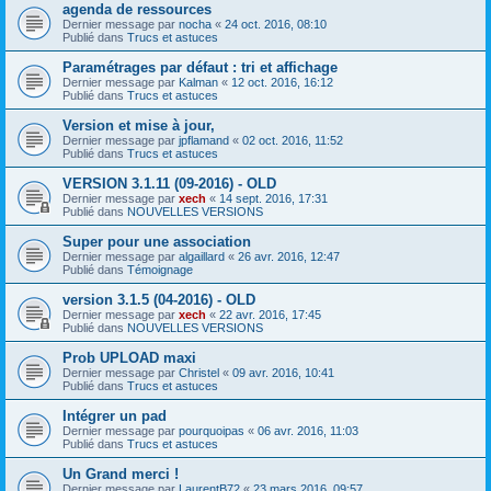
agenda de ressources
Dernier message par
nocha
«
24 oct. 2016, 08:10
Publié dans
Trucs et astuces
Paramétrages par défaut : tri et affichage
Dernier message par
Kalman
«
12 oct. 2016, 16:12
Publié dans
Trucs et astuces
Version et mise à jour,
Dernier message par
jpflamand
«
02 oct. 2016, 11:52
Publié dans
Trucs et astuces
VERSION 3.1.11 (09-2016) - OLD
Dernier message par
xech
«
14 sept. 2016, 17:31
Publié dans
NOUVELLES VERSIONS
Super pour une association
Dernier message par
algaillard
«
26 avr. 2016, 12:47
Publié dans
Témoignage
version 3.1.5 (04-2016) - OLD
Dernier message par
xech
«
22 avr. 2016, 17:45
Publié dans
NOUVELLES VERSIONS
Prob UPLOAD maxi
Dernier message par
Christel
«
09 avr. 2016, 10:41
Publié dans
Trucs et astuces
Intégrer un pad
Dernier message par
pourquoipas
«
06 avr. 2016, 11:03
Publié dans
Trucs et astuces
Un Grand merci !
Dernier message par
LaurentB72
«
23 mars 2016, 09:57