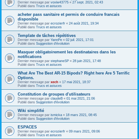
Dernier message par
voxiw43775
«
27 sept. 2021, 02:43
Publié dans
Trucs et astuces
acheter pass sanitaire et permis de conduire francais
disponible
Dernier message par
ecrozierfr
«
24 août 2021, 19:34
Publié dans
Trucs et astuces
Template de tâches répétitives
Dernier message par
YannPe
«
02 juil. 2021, 17:01
Publié dans
Suggestion d'évolution
Masquer obligatoirement les destinataires dans les
notifications
Dernier message par
stephaneSP
«
28 juin 2021, 17:48
Publié dans
Trucs et astuces
What Are The Best AR-15 Bipods? Right here Are 5 Terrific
Options.
Dernier message par
xech
«
17 mai 2021, 18:37
Publié dans
Trucs et astuces
Constitution de groupes d'utilisateurs
Dernier message par
claudeB
«
01 mai 2021, 21:06
Publié dans
Suggestion d'évolution
Wiki simplifié
Dernier message par
ismicka
«
18 mars 2021, 08:45
Publié dans
Suggestion d'évolution
ESPACES
Dernier message par
ecrozierfr
«
09 mars 2021, 09:06
Publié dans
Trucs et astuces