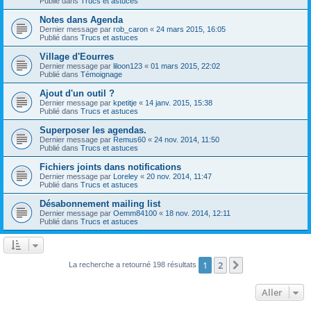
Publié dans
Trucs et astuces
Notes dans Agenda
Dernier message par
rob_caron
«
24 mars 2015, 16:05
Publié dans
Trucs et astuces
Village d'Eourres
Dernier message par
liloon123
«
01 mars 2015, 22:02
Publié dans
Témoignage
Ajout d'un outil ?
Dernier message par
kpetitje
«
14 janv. 2015, 15:38
Publié dans
Trucs et astuces
Superposer les agendas.
Dernier message par
Remus60
«
24 nov. 2014, 11:50
Publié dans
Trucs et astuces
Fichiers joints dans notifications
Dernier message par
Loreley
«
20 nov. 2014, 11:47
Publié dans
Trucs et astuces
Désabonnement mailing list
Dernier message par
Oemm84100
«
18 nov. 2014, 12:11
Publié dans
Trucs et astuces
1
2
Suivant
La recherche a retourné 198 résultats
Aller