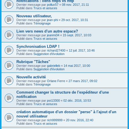
notifications : liens https vs http
Dernier message par
pollux57
«
08 nov. 2017, 21:11
Publié dans
Trucs et astuces
Nouveau utilisateur,
Dernier message par
jean-phi
«
29 oct. 2017, 10:31
Publié dans
Témoignage
Lien vers news d'un autre espace?
Dernier message par
jeanmi34
«
15 sept. 2017, 10:03
Publié dans
Trucs et astuces
Synchronisation LDAP !
Dernier message par
richard27400
«
12 juil. 2017, 10:46
Publié dans
Suggestion d'évolution
Rubrique "Tâches"
Dernier message par
gabrielleb
«
14 mai 2017, 10:00
Publié dans
Suggestion d'évolution
Nouvelle activité
Dernier message par
Orlane Ferre
«
27 mars 2017, 09:02
Publié dans
Témoignage
Comment changer la structure de l'expéditeur d'une
notification
Dernier message par
pst13300
«
02 déc. 2016, 10:53
Publié dans
Trucs et astuces
création automatique d'un dossier "perso" à l'ajout d'un
nouvel utilisateur
Dernier message par
rich999999
«
20 nov. 2016, 22:40
Publié dans
Trucs et astuces