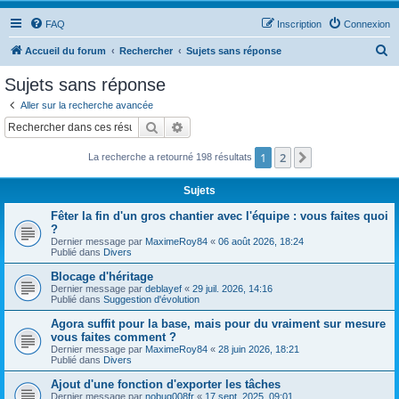
FAQ
Inscription
Connexion
R
Accueil du forum
Rechercher
Sujets sans réponse
e
Sujets sans réponse
c
Aller sur la recherche avancée
h
Rechercher
Recherche avancée
e
1
2
Suivant
La recherche a retourné 198 résultats
r
c
Sujets
h
Fêter la fin d'un gros chantier avec l'équipe : vous faites quoi
e
?
Dernier message par
MaximeRoy84
«
06 août 2026, 18:24
r
Publié dans
Divers
Blocage d'héritage
Dernier message par
deblayef
«
29 juil. 2026, 14:16
Publié dans
Suggestion d'évolution
Agora suffit pour la base, mais pour du vraiment sur mesure
vous faites comment ?
Dernier message par
MaximeRoy84
«
28 juin 2026, 18:21
Publié dans
Divers
Ajout d'une fonction d'exporter les tâches
Dernier message par
nobug008fr
«
17 sept. 2025, 09:01