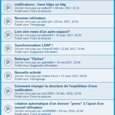
notifications : liens https vs http
Dernier message par
pollux57
«
08 nov. 2017, 21:11
Publié dans
Trucs et astuces
Nouveau utilisateur,
Dernier message par
jean-phi
«
29 oct. 2017, 10:31
Publié dans
Témoignage
Lien vers news d'un autre espace?
Dernier message par
jeanmi34
«
15 sept. 2017, 10:03
Publié dans
Trucs et astuces
Synchronisation LDAP !
Dernier message par
richard27400
«
12 juil. 2017, 10:46
Publié dans
Suggestion d'évolution
Rubrique "Tâches"
Dernier message par
gabrielleb
«
14 mai 2017, 10:00
Publié dans
Suggestion d'évolution
Nouvelle activité
Dernier message par
Orlane Ferre
«
27 mars 2017, 09:02
Publié dans
Témoignage
Comment changer la structure de l'expéditeur d'une
notification
Dernier message par
pst13300
«
02 déc. 2016, 10:53
Publié dans
Trucs et astuces
création automatique d'un dossier "perso" à l'ajout d'un
nouvel utilisateur
Dernier message par
rich999999
«
20 nov. 2016, 22:40
Publié dans
Trucs et astuces