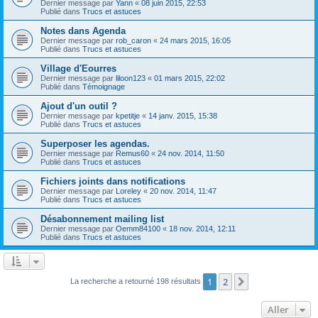
Dernier message par
Yann
«
08 juin 2015, 22:53
Publié dans
Trucs et astuces
Notes dans Agenda
Dernier message par
rob_caron
«
24 mars 2015, 16:05
Publié dans
Trucs et astuces
Village d'Eourres
Dernier message par
liloon123
«
01 mars 2015, 22:02
Publié dans
Témoignage
Ajout d'un outil ?
Dernier message par
kpetitje
«
14 janv. 2015, 15:38
Publié dans
Trucs et astuces
Superposer les agendas.
Dernier message par
Remus60
«
24 nov. 2014, 11:50
Publié dans
Trucs et astuces
Fichiers joints dans notifications
Dernier message par
Loreley
«
20 nov. 2014, 11:47
Publié dans
Trucs et astuces
Désabonnement mailing list
Dernier message par
Oemm84100
«
18 nov. 2014, 12:11
Publié dans
Trucs et astuces
1
2
Suivant
La recherche a retourné 198 résultats
Aller