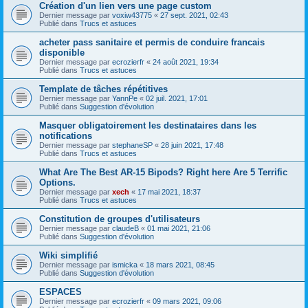
Création d'un lien vers une page custom
Dernier message par
voxiw43775
«
27 sept. 2021, 02:43
Publié dans
Trucs et astuces
acheter pass sanitaire et permis de conduire francais
disponible
Dernier message par
ecrozierfr
«
24 août 2021, 19:34
Publié dans
Trucs et astuces
Template de tâches répétitives
Dernier message par
YannPe
«
02 juil. 2021, 17:01
Publié dans
Suggestion d'évolution
Masquer obligatoirement les destinataires dans les
notifications
Dernier message par
stephaneSP
«
28 juin 2021, 17:48
Publié dans
Trucs et astuces
What Are The Best AR-15 Bipods? Right here Are 5 Terrific
Options.
Dernier message par
xech
«
17 mai 2021, 18:37
Publié dans
Trucs et astuces
Constitution de groupes d'utilisateurs
Dernier message par
claudeB
«
01 mai 2021, 21:06
Publié dans
Suggestion d'évolution
Wiki simplifié
Dernier message par
ismicka
«
18 mars 2021, 08:45
Publié dans
Suggestion d'évolution
ESPACES
Dernier message par
ecrozierfr
«
09 mars 2021, 09:06