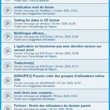
Publié dans
Trucs et astuces
notification mail du forum
Dernier message par
KarlMarx
«
13 janv. 2021, 14:21
Publié dans
Suggestion d'évolution
Setting for dates in US format
Dernier message par
afredco
«
25 nov. 2020, 01:05
Publié dans
Paramétrage de l'Agora
Multilingue efficace...
Dernier message par
EJFJCorp
«
20 nov. 2020, 11:00
Publié dans
Suggestion d'évolution
L'application ne fonctionne pas avec dernière version sur
serveur privé
Dernier message par
EJFJCorp
«
18 nov. 2020, 02:56
Publié dans
Paramétrage de l'Agora
Traduction(s)
Dernier message par
EJFJCorp
«
18 nov. 2020, 01:17
Publié dans
Paramétrage de l'Agora
[GROUPES] Pouvoir créer des groupes d'utilisateurs même
vide
Dernier message par
SixOfOne34
«
07 nov. 2020, 11:57
Publié dans
Suggestion d'évolution
mail choix avec contacts...
Dernier message par
philippeM
«
05 nov. 2020, 13:41
Publié dans
Suggestion d'évolution
Fichiers - Droits des utilisateurs du dossier parent
Dernier message par
ctzen
«
15 oct. 2020, 08:26