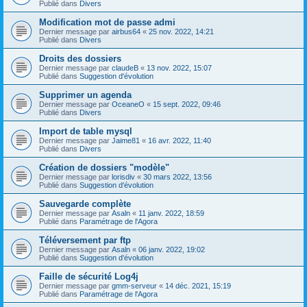
Publié dans
Divers
Modification mot de passe admi
Dernier message par
airbus64
«
25 nov. 2022, 14:21
Publié dans
Divers
Droits des dossiers
Dernier message par
claudeB
«
13 nov. 2022, 15:07
Publié dans
Suggestion d'évolution
Supprimer un agenda
Dernier message par
OceaneO
«
15 sept. 2022, 09:46
Publié dans
Divers
Import de table mysql
Dernier message par
Jaime81
«
16 avr. 2022, 11:40
Publié dans
Divers
Création de dossiers "modèle"
Dernier message par
lorisdiv
«
30 mars 2022, 13:56
Publié dans
Suggestion d'évolution
Sauvegarde complète
Dernier message par
Asaln
«
11 janv. 2022, 18:59
Publié dans
Paramétrage de l'Agora
Téléversement par ftp
Dernier message par
Asaln
«
06 janv. 2022, 19:02
Publié dans
Suggestion d'évolution
Faille de sécurité Log4j
Dernier message par
gmm-serveur
«
14 déc. 2021, 15:19
Publié dans
Paramétrage de l'Agora