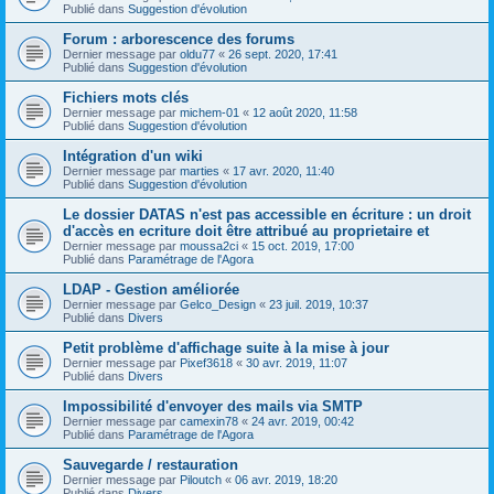
Publié dans
Suggestion d'évolution
Forum : arborescence des forums
Dernier message par
oldu77
«
26 sept. 2020, 17:41
Publié dans
Suggestion d'évolution
Fichiers mots clés
Dernier message par
michem-01
«
12 août 2020, 11:58
Publié dans
Suggestion d'évolution
Intégration d'un wiki
Dernier message par
marties
«
17 avr. 2020, 11:40
Publié dans
Suggestion d'évolution
Le dossier DATAS n'est pas accessible en écriture : un droit
d'accès en ecriture doit être attribué au proprietaire et
Dernier message par
moussa2ci
«
15 oct. 2019, 17:00
Publié dans
Paramétrage de l'Agora
LDAP - Gestion améliorée
Dernier message par
Gelco_Design
«
23 juil. 2019, 10:37
Publié dans
Divers
Petit problème d'affichage suite à la mise à jour
Dernier message par
Pixef3618
«
30 avr. 2019, 11:07
Publié dans
Divers
Impossibilité d'envoyer des mails via SMTP
Dernier message par
camexin78
«
24 avr. 2019, 00:42
Publié dans
Paramétrage de l'Agora
Sauvegarde / restauration
Dernier message par
Piloutch
«
06 avr. 2019, 18:20
Publié dans
Divers